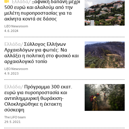
Ελλάδα
Ξαφνική δαπάνη μέχρι
500 ευρώ και αλαλούμ από την
μελέτη πυροπροστασίας για τα
ακίνητα κοντά σε δάσος
LifO Newsroom
4.6.2024
Ελλάδα
Σύλλογος Ελλήνων
Αρχαιολόγων για φωτιές: Να
αλλάξει η πολιτική στο φυσικό και
αρχαιολογικό τοπίο
LifO Newsroom
4.9.2023
Ελλάδα
Πρόγραμμα 300 εκατ.
ευρώ για πυροπροστασία και
αντιπλημμυρική θωράκιση-
Ολοκληρώθηκε η έκτακτη
σύσκεψη
The LiFO team
29.5.2021