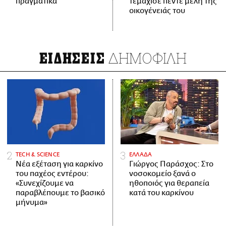
πραγματικά
τεμάχισε πέντε μέλη της
οικογένειάς του
ΔΗΜΟΦΙΛΗ
ΕΙΔΗΣΕΙΣ
ΤECH & SCIENCE
ΕΛΛΑΔΑ
Νέα εξέταση για καρκίνο
Γιώργος Παράσχος: Στο
του παχέος εντέρου:
νοσοκομείο ξανά ο
«Συνεχίζουμε να
ηθοποιός για θεραπεία
παραβλέπουμε το βασικό
κατά του καρκίνου
μήνυμα»