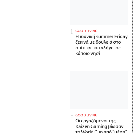
GOOD LIVING
Η ιδανική summer Friday
ξεκινά με δουλειά στο
σπίτι και καταλήγει σε
κάποιο νησί
GOOD LIVING
Οι εργαζόμενοι της
Kaizen Gaming βίωσαν
το World Cup από "μέσα"