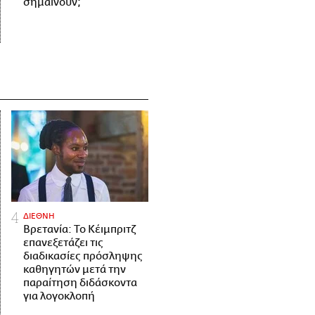
σημαίνουν;
ΔΙΕΘΝΗ
Βρετανία: Το Κέιμπριτζ
επανεξετάζει τις
διαδικασίες πρόσληψης
καθηγητών μετά την
παραίτηση διδάσκοντα
για λογοκλοπή