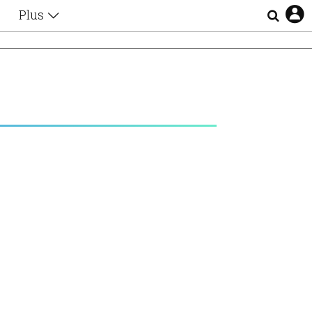
Plus
Θέματα
Συνεντεύξεις
Videos
τα
Αφιερώματα
Ζώδια
Εξομολογήσεις
Blogs
η
Οι Αθηναίοι
Απώλειες
Lgbtqi+
Επιλογές