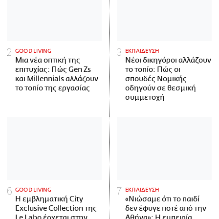
GOOD LIVING
ΕΚΠΑΙΔΕΥΣΗ
Μια νέα οπτική της
Νέοι δικηγόροι αλλάζουν
επιτυχίας: Πώς Gen Zs
το τοπίο: Πώς οι
και Millennials αλλάζουν
σπουδές Νομικής
το τοπίο της εργασίας
οδηγούν σε θεσμική
συμμετοχή
GOOD LIVING
ΕΚΠΑΙΔΕΥΣΗ
Η εμβληματική City
«Νιώσαμε ότι το παιδί
Exclusive Collection της
δεν έφυγε ποτέ από την
Le Labo έρχεται στην
Αθήνα»: Η εμπειρία