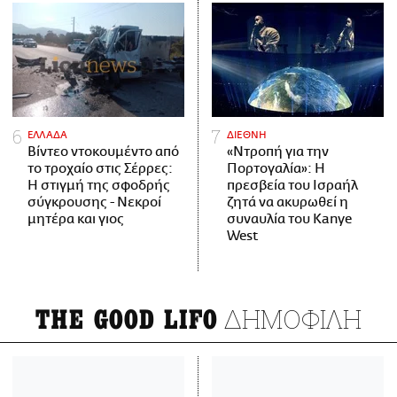
ΕΛΛΑΔΑ
ΔΙΕΘΝΗ
Βίντεο ντοκουμέντο από
«Ντροπή για την
το τροχαίο στις Σέρρες:
Πορτογαλία»: Η
Η στιγμή της σφοδρής
πρεσβεία του Ισραήλ
σύγκρουσης - Νεκροί
ζητά να ακυρωθεί η
μητέρα και γιος
συναυλία του Kanye
West
ΔΗΜΟΦΙΛΗ
THE GOOD LIFO