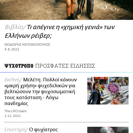
ΑΜΠΑ
PRINT
Βιβλίο
Τι απέγινε η «χημική γενιά» των
Ελλήνων ρέιβερ;
ΘΟΔΩΡΗΣ ΑΝΤΩΝΟΠΟΥΛΟΣ
4.8.2022
ΠΡΟΣΦΑΤΕΣ ΕΙΔΗΣΕΙΣ
ΨΥΧΟΤΡΟΠΟ
Διεθνή
Μελέτη: Πολλοί κάνουν
«μικρή χρήση» ψυχεδελικών για
βελτιώσουν την ψυχοσωματική
τους κατάσταση - Λόγω
πανδημίας
The LiFO team
2.12.2021
Επιστήμη
Ο ψυχίατρος