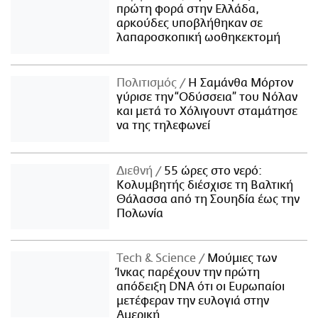
πρώτη φορά στην Ελλάδα,
αρκούδες υποβλήθηκαν σε
λαπαροσκοπική ωοθηκεκτομή
Πολιτισμός
Η Σαμάνθα Μόρτον
γύρισε την “Οδύσσεια” του Νόλαν
και μετά το Χόλιγουντ σταμάτησε
να της τηλεφωνεί
Διεθνή
55 ώρες στο νερό:
Κολυμβητής διέσχισε τη Βαλτική
Θάλασσα από τη Σουηδία έως την
Πολωνία
Τech & Science
Μούμιες των
Ίνκας παρέχουν την πρώτη
απόδειξη DNA ότι οι Ευρωπαίοι
μετέφεραν την ευλογιά στην
Αμερική