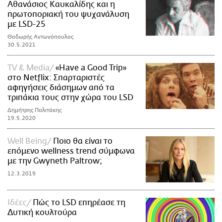
Αθανάσιος Καυκαλίδης και η
πρωτοποριακή του ψυχανάλυση
με LSD-25
Θοδωρής Αντωνόπουλος
30.5.2021
TV & Media
«Have a Good Trip»
στο Netflix: Σπαρταριστές
αφηγήσεις διάσημων από τα
τριπάκια τους στην χώρα του LSD
Δημήτρης Πολιτάκης
19.5.2020
Well Being
Ποιο θα είναι το
επόμενο wellness trend σύμφωνα
με την Gwyneth Paltrow;
12.3.2019
Ιδέες
Πώς το LSD επηρέασε τη
Δυτική κουλτούρα