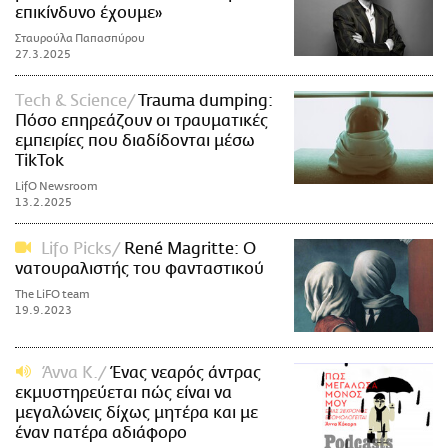
επικίνδυνο έχουμε»
Σταυρούλα Παπασπύρου
27.3.2025
Τech & Science
Trauma dumping:
Πόσο επηρεάζουν οι τραυματικές
εμπειρίες που διαδίδονται μέσω
TikTok
LifO Newsroom
13.2.2025
Lifo Picks
René Magritte: O
νατουραλιστής του φανταστικού
The LiFO team
19.9.2023
Άννα Κ.
Ένας νεαρός άντρας
εκμυστηρεύεται πώς είναι να
μεγαλώνεις δίχως μητέρα και με
έναν πατέρα αδιάφορο