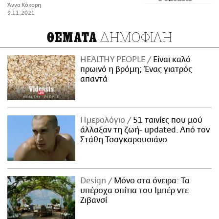
Άννα Κόκορη
9.11.2021
ΔΗΜΟΦΙΛΗ
ΘΕΜΑΤΑ
HEALTHY PEOPLE
Είναι καλό
πρωινό η βρόμη; Ένας γιατρός
απαντά
Ημερολόγιο
51 ταινίες που μού
άλλαξαν τη ζωή- updated. Aπό τον
Στάθη Τσαγκαρουσιάνο
Design
Μόνο στα όνειρα: Τα
υπέροχα σπίτια του Ιμπέρ ντε
Ζιβανσί