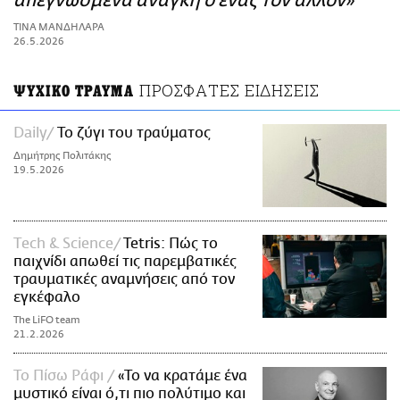
απεγνωσμένα ανάγκη ο ένας τον άλλον»
ΑΜΠΑ
ΤΙΝΑ ΜΑΝΔΗΛΑΡΑ
PRINT
26.5.2026
ΠΡΟΣΦΑΤΕΣ ΕΙΔΗΣΕΙΣ
ΨΥΧΙΚΟ ΤΡΑΥΜΑ
Daily
Το ζύγι του τραύματος
Δημήτρης Πολιτάκης
19.5.2026
Τech & Science
Tetris: Πώς το
παιχνίδι απωθεί τις παρεμβατικές
τραυματικές αναμνήσεις από τον
εγκέφαλο
The LiFO team
21.2.2026
Το Πίσω Ράφι
«Το να κρατάμε ένα
μυστικό είναι ό,τι πιο πολύτιμο και