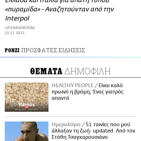
Ελλάδα και Ιταλία για απάτη τύπου
ΑΜΠΑ
«πυραμίδα» - Αναζητούνταν από την
PRINT
Interpol
LIFO NEWSROOM
10.11.2022
ΠΡΟΣΦΑΤΕΣ ΕΙΔΗΣΕΙΣ
PONZI
ΔΗΜΟΦΙΛΗ
ΘΕΜΑΤΑ
HEALTHY PEOPLE
Είναι καλό
πρωινό η βρόμη; Ένας γιατρός
απαντά
Ημερολόγιο
51 ταινίες που μού
άλλαξαν τη ζωή- updated. Aπό τον
Στάθη Τσαγκαρουσιάνο