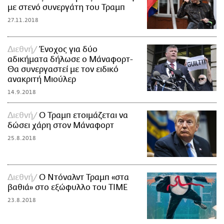
με στενό συνεργάτη του Τραμπ
27.11.2018
Διεθνή
Ένοχος για δύο
αδικήματα δήλωσε ο Μάναφορτ-
Θα συνεργαστεί με τον ειδικό
ανακριτή Μιούλερ
14.9.2018
Διεθνή
Ο Τραμπ ετοιμάζεται να
δώσει χάρη στον Μάναφορτ
25.8.2018
Διεθνή
Ο Ντόναλντ Τραμπ «στα
βαθιά» στο εξώφυλλο του TIME
23.8.2018