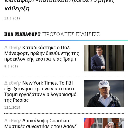
Μάναφορτ - Καταδικάστηκε σε 73 μήνες
ΑΜΠΑ
κάθειρξη
PRINT
13.3.2019
ΠΡΟΣΦΑΤΕΣ ΕΙΔΗΣΕΙΣ
ΠΟΛ ΜΑΝΑΦΟΡΤ
Διεθνή
Καταδικάστηκε ο Πολ
Μάναφορτ, πρώην διευθυντής της
προεκλογικής εκστρατείας Τραμπ
8.3.2019
Διεθνή
New York Times: Το FBI
είχε ξεκινήσει έρευνα για το αν ο
Τραμπ εργαζόταν για λογαριασμό
της Ρωσίας
12.1.2019
Διεθνή
Αποκάλυψη Guardian:
Μυστικές συναντήσεις του Ασάνζ