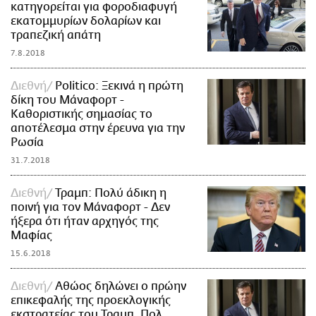
κατηγορείται για φοροδιαφυγή
εκατομμυρίων δολαρίων και
τραπεζική απάτη
7.8.2018
Διεθνή
Politico: Ξεκινά η πρώτη
δίκη του Μάναφορτ -
Καθοριστικής σημασίας το
αποτέλεσμα στην έρευνα για την
Ρωσία
31.7.2018
Διεθνή
Τραμπ: Πολύ άδικη η
ποινή για τον Μάναφορτ - Δεν
ήξερα ότι ήταν αρχηγός της
Μαφίας
15.6.2018
Διεθνή
Αθώος δηλώνει ο πρώην
επικεφαλής της προεκλογικής
εκστρατείας του Τραμπ, Πολ