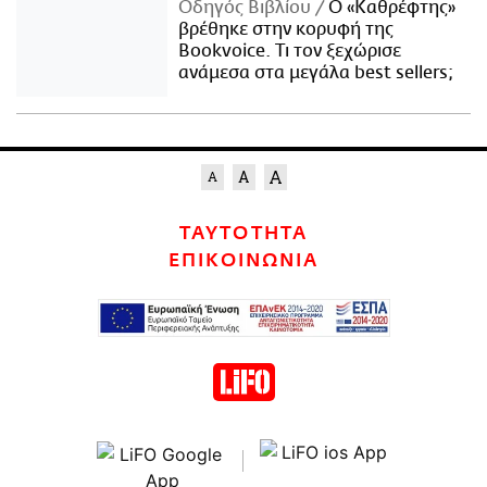
Οδηγός Βιβλίου
Ο «Καθρέφτης»
βρέθηκε στην κορυφή της
Bookvoice. Τι τον ξεχώρισε
ανάμεσα στα μεγάλα best sellers;
ΤΑΥΤΟΤΗΤΑ
ΕΠΙΚΟΙΝΩΝΙΑ