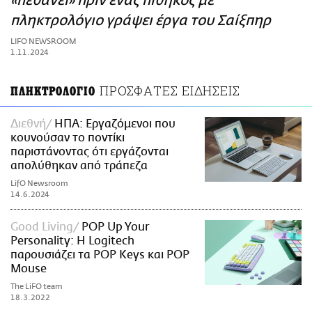
«πεθάνει» πριν ένας πίθηκος με
ΑΜΠΑ
πληκτρολόγιο γράψει έργα του Σαίξπηρ
PRINT
LIFO NEWSROOM
1.11.2024
ΠΡΟΣΦΑΤΕΣ ΕΙΔΗΣΕΙΣ
ΠΛΗΚΤΡΟΛΟΓΙΟ
Διεθνή
ΗΠΑ: Εργαζόμενοι που
κουνούσαν το ποντίκι
παριστάνοντας ότι εργάζονται
απολύθηκαν από τράπεζα
LifO Newsroom
14.6.2024
Good Living
POP Up Your
Personality: Η Logitech
παρουσιάζει τα POP Keys και POP
Mouse
The LiFO team
18.3.2022