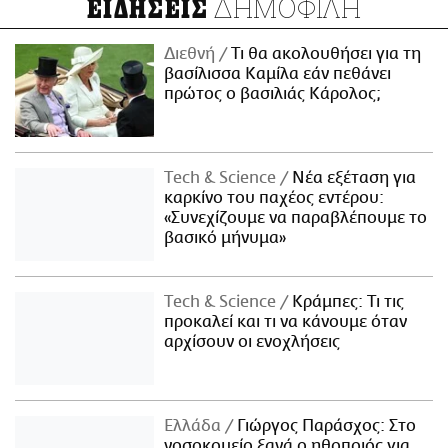
ΔΗΜΟΦΙΛΗ
ΕΙΔΗΣΕΙΣ
Διεθνή
Τι θα ακολουθήσει για τη
βασίλισσα Καμίλα εάν πεθάνει
πρώτος ο βασιλιάς Κάρολος;
Τech & Science
Νέα εξέταση για
καρκίνο του παχέος εντέρου:
«Συνεχίζουμε να παραβλέπουμε το
βασικό μήνυμα»
Τech & Science
Κράμπες: Τι τις
προκαλεί και τι να κάνουμε όταν
αρχίσουν οι ενοχλήσεις
Ελλάδα
Γιώργος Παράσχος: Στο
νοσοκομείο ξανά ο ηθοποιός για