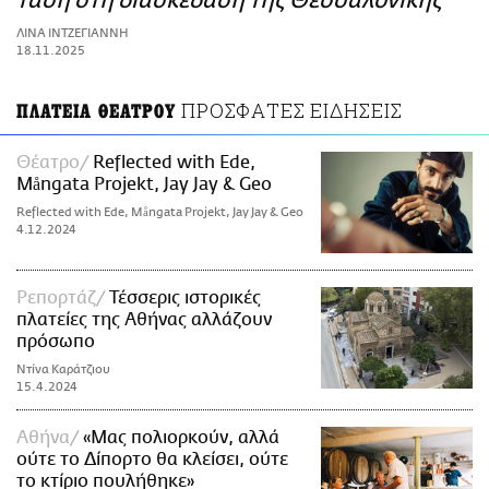
τάση στη διασκέδαση της Θεσσαλονίκης
ΑΜΠΑ
ΛΙΝΑ ΙΝΤΖΕΓΙΑΝΝΗ
PRINT
18.11.2025
ΠΡΟΣΦΑΤΕΣ ΕΙΔΗΣΕΙΣ
ΠΛΑΤΕΙΑ ΘΕΑΤΡΟΥ
Θέατρο
Reflected with Ede,
Mångata Projekt, Jay Jay & Geo
Reflected with Ede, Mångata Projekt, Jay Jay & Geo
4.12.2024
Ρεπορτάζ
Τέσσερις ιστορικές
πλατείες της Αθήνας αλλάζουν
πρόσωπο
Ντίνα Καράτζιου
15.4.2024
Αθήνα
«Μας πολιορκούν, αλλά
ούτε το Δίπορτο θα κλείσει, ούτε
το κτίριο πουλήθηκε»