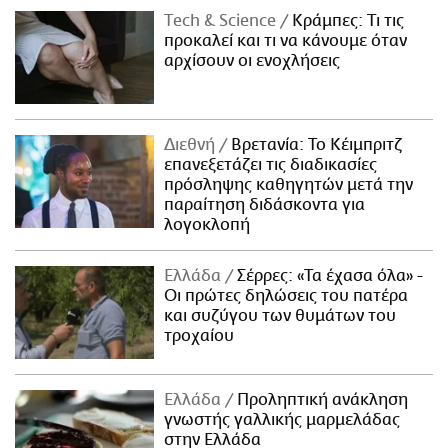
Τech & Science
Κράμπες: Τι τις
προκαλεί και τι να κάνουμε όταν
αρχίσουν οι ενοχλήσεις
Διεθνή
Βρετανία: Το Κέιμπριτζ
επανεξετάζει τις διαδικασίες
πρόσληψης καθηγητών μετά την
παραίτηση διδάσκοντα για
λογοκλοπή
Ελλάδα
Σέρρες: «Τα έχασα όλα» -
Οι πρώτες δηλώσεις του πατέρα
και συζύγου των θυμάτων του
τροχαίου
Ελλάδα
Προληπτική ανάκληση
γνωστής γαλλικής μαρμελάδας
στην Ελλάδα