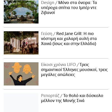
Design
Μόνο στα όνειρα: Τα
υπέροχα σπίτια του Ιμπέρ ντε
Ζιβανσί
Γεύση
Red Jane Grill: Η πιο
νόστιμη και χαλαρή αυλή στα
Χανιά (ίσως και στην Ελλάδα)
Είκοσι χρόνια LIFO
Tρεις
σημαντικοί Έλληνες μουσικοί, τρεις
μεγάλες απώλειες
Ρεπορτάζ
Το θολό και δύσκολο
μέλλον της Μονής Σινά