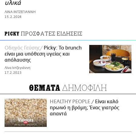
ΑΜΠΑ
υλικά
PRINT
ΛΙΝΑ ΙΝΤΖΕΓΙΑΝΝΗ
15.2.2024
ΠΡΟΣΦΑΤΕΣ ΕΙΔΗΣΕΙΣ
PICKY
Οδηγός Γεύσης
Picky: Το brunch
είναι μια υπόθεση υγείας και
απόλαυσης
Λίνα Ιντζεγιάννη
17.2.2023
ΔΗΜΟΦΙΛΗ
ΘΕΜΑΤΑ
HEALTHY PEOPLE
Είναι καλό
πρωινό η βρόμη; Ένας γιατρός
απαντά