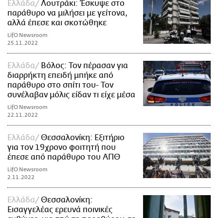
Ελλάδα
Λουτράκι: Έσκυψε στο
παράθυρο να μιλήσει με γείτονα,
αλλά έπεσε και σκοτώθηκε
LifO Newsroom
25.11.2022
Ελλάδα
Βόλος: Τον πέρασαν για
διαρρήκτη επειδή μπήκε από
παράθυρο στο σπίτι του- Τον
συνέλαβαν μόλις είδαν τι είχε μέσα
LifO Newsroom
22.11.2022
Ελλάδα
Θεσσαλονίκη: Εξιτήριο
για τον 19χρονο φοιτητή που
έπεσε από παράθυρο του ΑΠΘ
LifO Newsroom
2.11.2022
Ελλάδα
Θεσσαλονίκη:
Εισαγγελέας ερευνά ποινικές