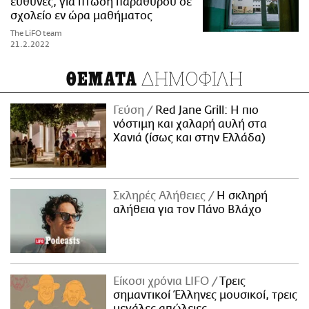
ευθύνες, για πτώση παραθύρου σε
σχολείο εν ώρα μαθήματος
The LiFO team
21.2.2022
ΔΗΜΟΦΙΛΗ
ΘΕΜΑΤΑ
Γεύση
Red Jane Grill: Η πιο
νόστιμη και χαλαρή αυλή στα
Χανιά (ίσως και στην Ελλάδα)
Σκληρές Αλήθειες
H σκληρή
αλήθεια για τον Πάνο Βλάχο
Είκοσι χρόνια LIFO
Tρεις
σημαντικοί Έλληνες μουσικοί, τρεις
μεγάλες απώλειες