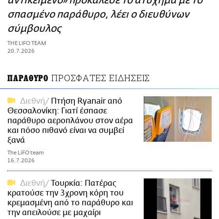
αντικείμενο» προκάλεσε το ατύχημα με το
ΑΜΠΑ
σπασμένο παράθυρο, λέει ο διευθύνων
PRINT
σύμβουλος
THE LIFO TEAM
20.7.2026
ΠΡΟΣΦΑΤΕΣ ΕΙΔΗΣΕΙΣ
ΠΑΡΑΘΥΡΟ
Διεθνή
Πτήση Ryanair από
Θεσσαλονίκη: Γιατί έσπασε
παράθυρο αεροπλάνου στον αέρα
και πόσο πιθανό είναι να συμβεί
ξανά
The LiFO team
16.7.2026
Διεθνή
Τουρκία: Πατέρας
κρατούσε την 3χρονη κόρη του
κρεμασμένη από το παράθυρο και
την απειλούσε με μαχαίρι