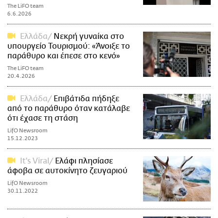
The LiFO team
6.6.2026
Ελλάδα
Νεκρή γυναίκα στο
υπουργείο Τουρισμού: «Άνοιξε το
παράθυρο και έπεσε στο κενό»
The LiFO team
20.4.2026
Ελλάδα
Επιβάτιδα πήδηξε
από το παράθυρο όταν κατάλαβε
ότι έχασε τη στάση
LifO Newsroom
15.12.2023
It's Viral
Ελάφι πλησίασε
άφοβα σε αυτοκίνητο ζευγαριού
LifO Newsroom
30.11.2022