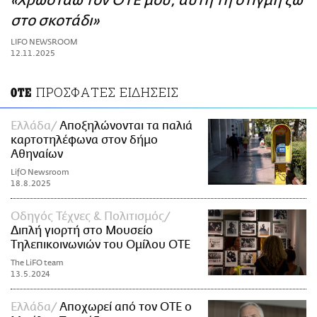
«Χρωστάω τον ΟΤΕ μου, αυτή τη στιγμή ζω
ΑΜΠΑ
στο σκοτάδι»
PRINT
LIFO NEWSROOM
12.11.2025
ΠΡΟΣΦΑΤΕΣ ΕΙΔΗΣΕΙΣ
ΟΤΕ
Ελλάδα
Αποξηλώνονται τα παλιά
καρτοτηλέφωνα στον δήμο
Αθηναίων
LifO Newsroom
18.8.2025
Οδηγός Τέχνες & Πολιτισμός
Διπλή γιορτή στο Μουσείο
Τηλεπικοινωνιών του Ομίλου ΟΤΕ
The LiFO team
13.5.2024
Ελλάδα
Αποχωρεί από τον ΟΤΕ ο