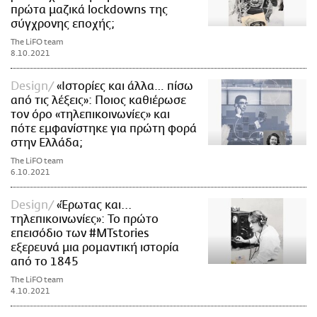
πρώτα μαζικά lockdowns της
σύγχρονης εποχής;
The LiFO team
8.10.2021
Design
«Ιστορίες και άλλα… πίσω
από τις λέξεις»: Ποιος καθιέρωσε
τον όρο «τηλεπικοινωνίες» και
πότε εμφανίστηκε για πρώτη φορά
στην Ελλάδα;
The LiFO team
6.10.2021
Design
«Έρωτας και...
τηλεπικοινωνίες»: Το πρώτο
επεισόδιο των #MTstories
εξερευνά μια ρομαντική ιστορία
από το 1845
The LiFO team
4.10.2021