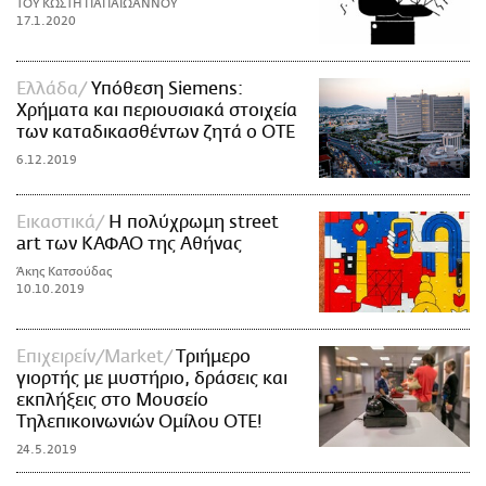
ΤΟΥ ΚΩΣΤΗ ΠΑΠΑΪΩΑΝΝΟΥ
17.1.2020
Ελλάδα
Υπόθεση Siemens:
Χρήματα και περιουσιακά στοιχεία
των καταδικασθέντων ζητά ο ΟΤΕ
6.12.2019
Εικαστικά
Η πολύχρωμη street
art των ΚΑΦΑΟ της Αθήνας
Άκης Κατσούδας
10.10.2019
Επιχειρείν/Market
Tριήμερο
γιορτής με μυστήριο, δράσεις και
εκπλήξεις στο Μουσείο
Τηλεπικοινωνιών Oμίλου ΟΤΕ!
24.5.2019