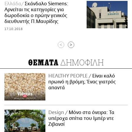
Ελλάδα
Σκάνδαλο Siemens:
Αρνείται τις κατηγορίες για
δωροδοκία ο πρώην γενικός
διευθυντής Π.Μαυρίδης
17.10.2018
<
>
ΔΗΜΟΦΙΛΗ
ΘΕΜΑΤΑ
HEALTHY PEOPLE
Είναι καλό
πρωινό η βρόμη; Ένας γιατρός
απαντά
Design
Μόνο στα όνειρα: Τα
υπέροχα σπίτια του Ιμπέρ ντε
Ζιβανσί