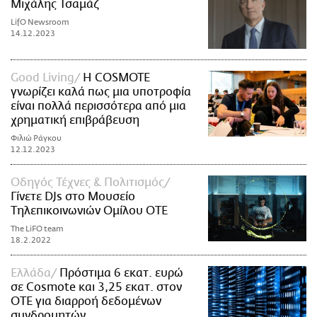
Μιχάλης Τσαμάζ
LifO Newsroom
14.12.2023
Good Living
Η COSMOTE
γνωρίζει καλά πως μια υποτροφία
είναι πολλά περισσότερα από μια
χρηματική επιβράβευση
Φιλιώ Ράγκου
12.12.2023
Οδηγός Τέχνες & Πολιτισμός
Γίνετε DJs στο Μουσείο
Τηλεπικοινωνιών Ομίλου ΟΤΕ
The LiFO team
18.2.2022
Ελλάδα
Πρόστιμα 6 εκατ. ευρώ
σε Cosmote και 3,25 εκατ. στον
ΟΤΕ για διαρροή δεδομένων
συνδρομητών