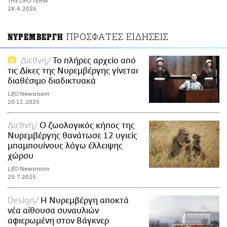
THE LIFO TEAM
ΑΜΠΑ
28.4.2026
PRINT
ΠΡΟΣΦΑΤΕΣ ΕΙΔΗΣΕΙΣ
ΝΥΡΕΜΒΕΡΓΗ
Διεθνή
Το πλήρες αρχείο από
τις Δίκες της Νυρεμβέργης γίνεται
διαθέσιμο διαδικτυακά
LifO Newsroom
20.11.2025
Διεθνή
Ο ζωολογικός κήπος της
Νυρεμβέργης θανάτωσε 12 υγιείς
μπαμπουίνους λόγω έλλειψης
χώρου
LifO Newsroom
29.7.2025
Design
Η Νυρεμβέργη αποκτά
νέα αίθουσα συναυλιών
αφιερωμένη στον Βάγκνερ