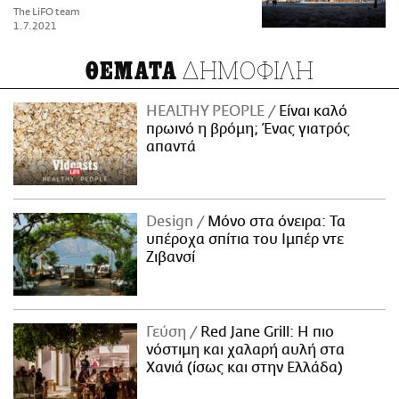
The LiFO team
1.7.2021
ΔΗΜΟΦΙΛΗ
ΘΕΜΑΤΑ
HEALTHY PEOPLE
Είναι καλό
πρωινό η βρόμη; Ένας γιατρός
απαντά
Design
Μόνο στα όνειρα: Τα
υπέροχα σπίτια του Ιμπέρ ντε
Ζιβανσί
Γεύση
Red Jane Grill: Η πιο
νόστιμη και χαλαρή αυλή στα
Χανιά (ίσως και στην Ελλάδα)