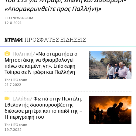
του 112 για Ντράφι, Διώνη και Δασαμάρι-
ΑΜΠΑ
«Απομακρυνθείτε προς Παλλήνη»
PRINT
LIFO NEWSROOM
12.8.2024
ΠΡΟΣΦΑΤΕΣ ΕΙΔΗΣΕΙΣ
ΝΤΡΑΦΙ
Πολιτική
«Να σταματήσει ο
Μητσοτάκης να θριαμβολογεί
πάνω σε καμένη γη»: Επίσκεψη
Τσίπρα σε Ντράφι και Παλλήνη
The LiFO team
24.7.2022
Ελλάδα
Φωτιά στην Πεντέλη:
Εθελοντής δασοπυροσβέστης
διέσωσε μητέρα και το παιδί της –
Η περιγραφή του
The LiFO team
19.7.2022