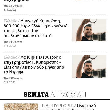
The LiFO team
5.3.2022
Ελλάδα
Απαγωγή Κυπαρίσση:
800.000 ευρώ έδωσε η οικογένειά
του ως λύτρα- Τον
απελευθέρωσαν στο Τατόι
The LiFO team
4.3.2022
Ελλάδα
Αφέθηκε ελεύθερος ο
επιχειρηματίας Γ. Κυπαρίσσης -
Είχε απαχθεί πριν δύο μήνες από
το Ντράφι
The LiFO team
4.3.2022
ΔΗΜΟΦΙΛΗ
ΘΕΜΑΤΑ
HEALTHY PEOPLE
Είναι καλό