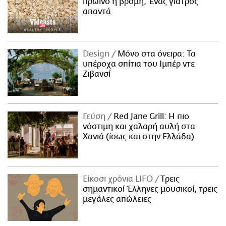
πρωινό η βρόμη; Ένας γιατρός
απαντά
Design
Μόνο στα όνειρα: Τα
υπέροχα σπίτια του Ιμπέρ ντε
Ζιβανσί
Γεύση
Red Jane Grill: Η πιο
νόστιμη και χαλαρή αυλή στα
Χανιά (ίσως και στην Ελλάδα)
Είκοσι χρόνια LIFO
Tρεις
σημαντικοί Έλληνες μουσικοί, τρεις
μεγάλες απώλειες