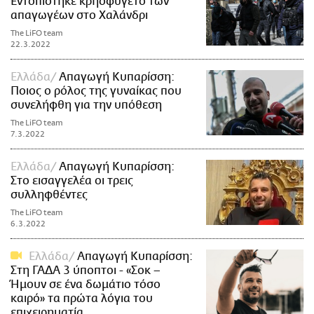
Εντοπίστηκε κρησφύγετο των
απαγωγέων στο Χαλάνδρι
The LiFO team
22.3.2022
Ελλάδα
Απαγωγή Κυπαρίσση:
Ποιος ο ρόλος της γυναίκας που
συνελήφθη για την υπόθεση
The LiFO team
7.3.2022
Ελλάδα
Απαγωγή Κυπαρίσση:
Στο εισαγγελέα οι τρεις
συλληφθέντες
The LiFO team
6.3.2022
Ελλάδα
Απαγωγή Κυπαρίσση:
Στη ΓΑΔΑ 3 ύποπτοι - «Σοκ –
Ήμουν σε ένα δωμάτιο τόσο
καιρό» τα πρώτα λόγια του
επιχειρηματία