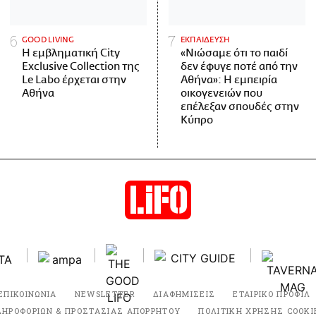
GOOD LIVING
ΕΚΠΑΙΔΕΥΣΗ
Η εμβληματική City
«Νιώσαμε ότι το παιδί
Exclusive Collection της
δεν έφυγε ποτέ από την
Le Labo έρχεται στην
Αθήνα»: Η εμπειρία
Αθήνα
οικογενειών που
επέλεξαν σπουδές στην
Κύπρο
ΕΠΙΚΟΙΝΩΝΙΑ
NEWSLETTER
ΔΙΑΦΗΜΙΣΕΙΣ
ΕΤΑΙΡΙΚΟ ΠΡΟΦΙΛ
ΛΗΡΟΦΟΡΙΩΝ & ΠΡΟΣΤΑΣΙΑΣ ΑΠΟΡΡΗΤΟΥ
ΠΟΛΙΤΙΚΗ ΧΡΗΣΗΣ COOKI