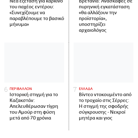
Νέα εξέταση για καρκίνο
Βρετανία: Ανασκαφές σε
του παχέος εντέρου:
πυρηνική εγκατάσταση
«Συνεχίζουμε να
«θα αλλάξουν την
παραβλέπουμε το βασικό
προϊστορία»,
μήνυμα»
υποστηρίζει
αρχαιολόγος
ΠΕΡΙΒΑΛΛΟΝ
ΕΛΛΑΔΑ
Ιστορική στιγμή για το
Βίντεο ντοκουμέντο από
Καζακστάν:
το τροχαίο στις Σέρρες:
Απελευθέρωσαν τίγρη
Η στιγμή της σφοδρής
του Αμούρ στη φύση
σύγκρουσης - Νεκροί
μετά από 70 χρόνια
μητέρα και γιος