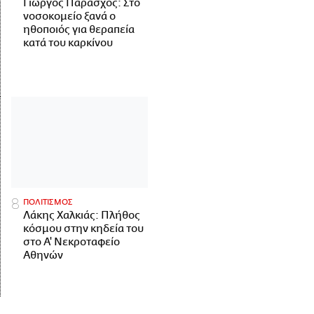
Γιώργος Παράσχος: Στο
νοσοκομείο ξανά ο
ηθοποιός για θεραπεία
κατά του καρκίνου
ΠΟΛΙΤΙΣΜΟΣ
Λάκης Χαλκιάς: Πλήθος
κόσμου στην κηδεία του
στο Α' Νεκροταφείο
Αθηνών