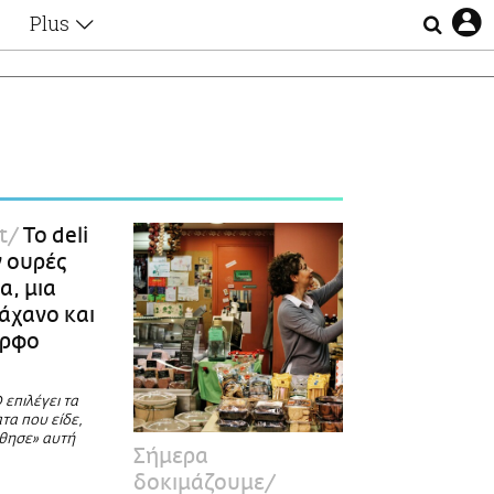
Plus
Θέματα
Συνεντεύξεις
Videos
τα
Αφιερώματα
Ζώδια
Εξομολογήσεις
Blogs
η
t
Το deli
Οι Αθηναίοι
 ουρές
Απώλειες
α, μια
Lgbtqi+
άχανο και
Επιλογές
ορφο
 επιλέγει τα
τα που είδε,
όθησε» αυτή
Σήμερα
δοκιμάζουμε