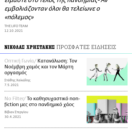
είμαστε στο τέλος της πανδημίας- Αν
ΑΜΠΑ
εμβολιάζονταν όλοι θα τελείωνε ο
PRINT
«πόλεμος»
THE LIFO TEAM
12.10.2021
ΠΡΟΣΦΑΤΕΣ ΕΙΔΗΣΕΙΣ
ΝΙΚΟΛΑΣ ΧΡΗΣΤΑΚΗΣ
Οπτική Γωνία
Κατανάλωση: Τον
Νοέμβρη χαμός και τον Μάρτη
οργασμός
Στάθης Χαϊκάλης
7.5.2021
No Filter
Το καθησυχαστικό non-
fiction μες στο πανδημικό χάος
Βίβιαν Στεργίου
30.4.2021