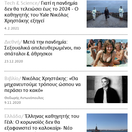
Τech & Science
Γιατί η πανδημία
δεν θα τελειώσει έως το 2024 - Ο
καθηγητής του Yale Νικόλας
Χρηστάκης εξηγεί
4.2.2021
Διεθνή
Μετά την πανδημία:
Σεξουαλικά απελευθερωμένοι, πιο
σπάταλοι & άθρησκοι
23.12.2020
Βιβλίο
Νικόλας Χρηστάκης: «Θα
μηχανευτούμε τρόπους ώσπου να
περάσει το κακό»
Θοδωρής Αντωνόπουλος
9.11.2020
Ελλάδα
Έλληνας καθηγητής του
Γέιλ: Ο κορωνοϊός δεν θα
εξαφανιστεί το καλοκαίρι- Νέο