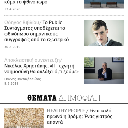
κύμα το φθινόπωρο
12.4.2020
Οδηγός Βιβλίου
Το Public
Συντάγματος υποδέχεται το
φθινόπωρο σημαντικούς
συγγραφείς από το εξωτερικό
30.8.2019
Αποκλειστική συνέντευξη
Νικόλας Χρηστάκης: «Η τεχνητή
νοημοσύνη θα αλλάξει ό,τι ζούμε»
Γιάννης Πανταζόπουλος
8.5.2019
ΔΗΜΟΦΙΛΗ
ΘΕΜΑΤΑ
HEALTHY PEOPLE
Είναι καλό
πρωινό η βρόμη; Ένας γιατρός
απαντά