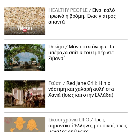
HEALTHY PEOPLE
Είναι καλό
πρωινό η βρόμη; Ένας γιατρός
απαντά
Design
Μόνο στα όνειρα: Τα
υπέροχα σπίτια του Ιμπέρ ντε
Ζιβανσί
Γεύση
Red Jane Grill: Η πιο
νόστιμη και χαλαρή αυλή στα
Χανιά (ίσως και στην Ελλάδα)
Είκοσι χρόνια LIFO
Tρεις
σημαντικοί Έλληνες μουσικοί, τρεις
μεγάλες απώλειες