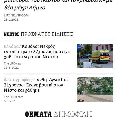
μαίανδροι του Νέστου και το «μπαλκόνι» με
ΑΜΠΑ
θέα μέχρι Λήμνο
PRINT
LIFO NEWSROOM
25.1.2025
ΠΡΟΣΦΑΤΕΣ ΕΙΔΗΣΕΙΣ
ΝΕΣΤΟΣ
Ελλάδα
Καβάλα: Νεκρός
εντοπίστηκε ο 22χρονος που είχε
χαθεί στα νερά του Νέστου
The LiFO team
11.8.2021
Φωτογραφίες
Ξάνθη: Αγνοείται
21χρονος- Έκανε βουτιά στον
Νέστο και χάθηκε
The LiFO team
5.8.2021
ΔΗΜΟΦΙΛΗ
ΘΕΜΑΤΑ