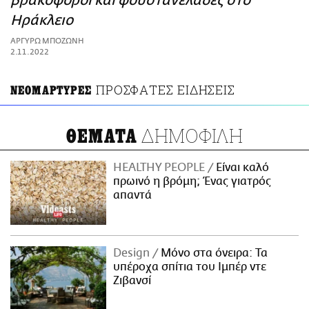
βρακοφόροι και φουστανελάδες στο
ΑΜΠΑ
Ηράκλειο
PRINT
ΑΡΓΥΡΩ ΜΠΟΖΩΝΗ
2.11.2022
ΠΡΟΣΦΑΤΕΣ ΕΙΔΗΣΕΙΣ
ΝΕΟΜΑΡΤΥΡΕΣ
ΔΗΜΟΦΙΛΗ
ΘΕΜΑΤΑ
HEALTHY PEOPLE
Είναι καλό
πρωινό η βρόμη; Ένας γιατρός
απαντά
Design
Μόνο στα όνειρα: Τα
υπέροχα σπίτια του Ιμπέρ ντε
Ζιβανσί