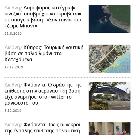
Διεθνή
Δορυφόρος κατέγραψε
κινεζικό υποβρύχιο να «κρύβεται»
σε υπόγεια βάση - «Σαν ταινία του
Τζέιμς Μποντ»
21.8.2020
Διεθνή
Κύπρος: Τουρκική ναυτική
βάση σε παλιό λιμάνι στα
Κατεχόμενα
17.12.2019
Διεθνή
Φλόριντα: Ο δράστης της
επίθεσης στην αεροναυτική βάση
είχε αναρτήσει στο Twitter το
μανιφέστο του
8.12.2019
Διεθνή
Φλόριντα: Τρεις οι νεκροί
της ένοπλης επίθεσης σε ναυτική