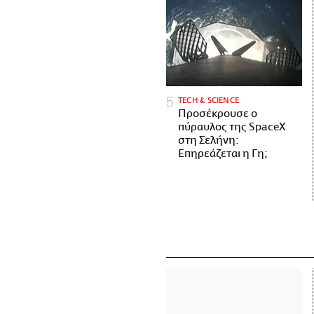
ΤECH & SCIENCE
Προσέκρουσε ο
πύραυλος της SpaceX
στη Σελήνη:
Επηρεάζεται η Γη;