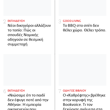
ΕΚΠΑΙΔΕΥΣΗ
GOOD LIVING
Νέοι δικηγόροι αλλάζουν
Το BBQ στο σπίτι δεν
το τοπίο: Πώς οι
θέλει χώρο. Θέλει τρόπο.
σπουδές Νομικής
οδηγούν σε θεσμική
συμμετοχή
ΕΚΠΑΙΔΕΥΣΗ
ΟΔΗΓΟΣ ΒΙΒΛΙΟΥ
«Νιώσαμε ότι το παιδί
Ο «Καθρέφτης» βρέθηκε
δεν έφυγε ποτέ από την
στην κορυφή της
Αθήνα»: Η εμπειρία
Bookvoice. Τι τον
οικογενειών που
ξεχώρισε ανάμεσα στα