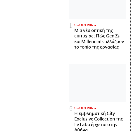
GOOD LIVING
Μια νέα οπτική της
επιτυχίας: Πώς Gen Zs
και Millennials αλλάζουν
το τοπίο της εργασίας
GOOD LIVING
Η εμβληματική City
Exclusive Collection της
Le Labo έρχεται στην
Αθήνα