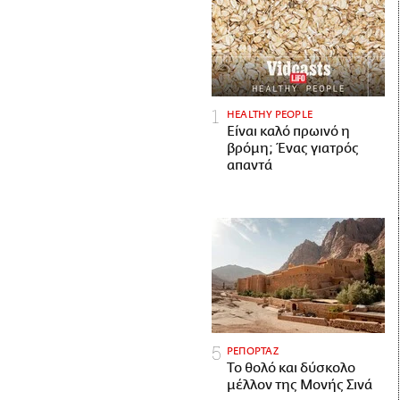
HEALTHY PEOPLE
Είναι καλό πρωινό η
βρόμη; Ένας γιατρός
απαντά
ΡΕΠΟΡΤΑΖ
Το θολό και δύσκολο
μέλλον της Μονής Σινά