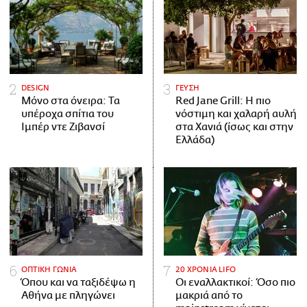
DESIGN
ΓΕΥΣΗ
Μόνο στα όνειρα: Τα
Red Jane Grill: Η πιο
υπέροχα σπίτια του
νόστιμη και χαλαρή αυλή
Ιμπέρ ντε Ζιβανσί
στα Χανιά (ίσως και στην
Ελλάδα)
ΟΠΤΙΚΗ ΓΩΝΙΑ
20 ΧΡΟΝΙΑ LIFO
Όπου και να ταξιδέψω η
Οι εναλλακτικοί: Όσο πιο
Αθήνα με πληγώνει
μακριά από το