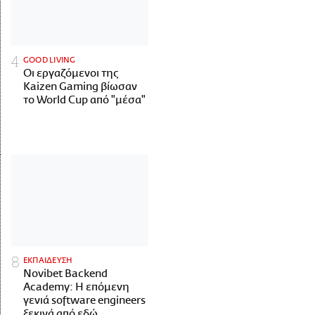
GOOD LIVING
Οι εργαζόμενοι της
Kaizen Gaming βίωσαν
το World Cup από "μέσα"
ΕΚΠΑΙΔΕΥΣΗ
Novibet Backend
Academy: Η επόμενη
γενιά software engineers
ξεκινά από εδώ