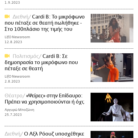
1.9.2023
Διεθνή
Cardi B: Το μικρόφωνο
που πέταξε σε θεατή πωλήθηκε -
Στο 100πλάσιο της τιμής του
LifO Newsroom
12.8.2023
Πολιτισμός
Cardi B: Σε
δημοπρασία το μικρόφωνο που
πέταξε σε θεατή
LifO Newsroom
2.8.2023
Θέατρο
«Ψείρες» στην Επίδαυρο:
Πρέπει να χρησιμοποιούνται ή όχι;
Αργυρώ Μποζώνη
25.7.2023
Διεθνή
O Αξλ Ρόουζ υποσχέθηκε