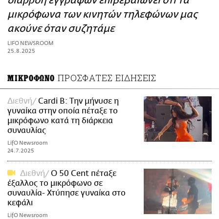
διαρροή εγγράφων επιβεβαιώνει ότι τα
ΑΜΠΑ
μικρόφωνα των κινητών τηλεφώνων μας
PRINT
ακούνε όταν συζητάμε
LIFO NEWSROOM
25.8.2025
ΠΡΟΣΦΑΤΕΣ ΕΙΔΗΣΕΙΣ
ΜΙΚΡΟΦΩΝΟ
Διεθνή
Cardi B: Την μήνυσε η
γυναίκα στην οποία πέταξε το
μικρόφωνο κατά τη διάρκεια
συναυλίας
LifO Newsroom
24.7.2025
Διεθνή
Ο 50 Cent πέταξε
έξαλλος το μικρόφωνο σε
συναυλία- Χτύπησε γυναίκα στο
κεφάλι
LifO Newsroom