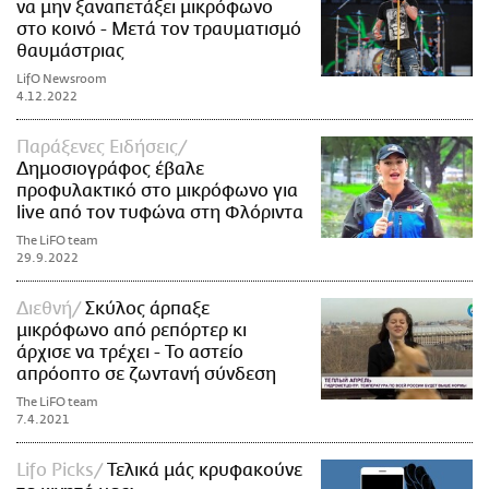
να μην ξαναπετάξει μικρόφωνο
στο κοινό - Μετά τον τραυματισμό
θαυμάστριας
LifO Newsroom
4.12.2022
Παράξενες Ειδήσεις
Δημοσιογράφος έβαλε
προφυλακτικό στο μικρόφωνο για
live από τον τυφώνα στη Φλόριντα
The LiFO team
29.9.2022
Διεθνή
Σκύλος άρπαξε
μικρόφωνο από ρεπόρτερ κι
άρχισε να τρέχει - Το αστείο
απρόοπτο σε ζωντανή σύνδεση
The LiFO team
7.4.2021
Lifo Picks
Τελικά μάς κρυφακούνε