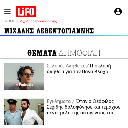
Παράκαμψη
προς
το
ΕΙΔΗΣΕΙΣ
κυρίως
HOME
Μιχάλης Λεβεντογιάννης
περιεχόμενο
CULTURE
ΜΙΧΑΛΗΣ ΛΕΒΕΝΤΟΓΙΑΝΝΗΣ
ΑΠΟΨΕΙΣ
ΤΡΟΠΟΣ ΖΩΗΣ
ΔΗΜΟΦΙΛΗ
ΘΕΜΑΤΑ
PODCASTS
Plus
Σκληρές Αλήθειες
H σκληρή
αλήθεια για τον Πάνο Βλάχο
LIFO SHOP
NEWSLETTER
Εγκλήματα
Όταν ο Θεόφιλος
ΜΙΚΡΟΠΡΑΓΜΑΤΑ
Σεχίδης δολοφόνησε και τεμάχισε
THE GOOD LIFO
πέντε μέλη της οικογένειάς του
LIFOLAND
CITY GUIDE