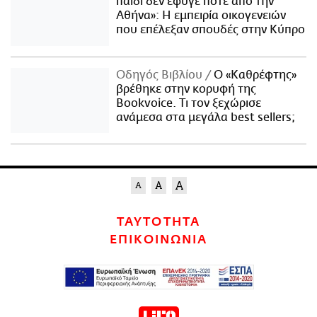
παιδί δεν έφυγε ποτέ από την
Αθήνα»: Η εμπειρία οικογενειών
που επέλεξαν σπουδές στην Κύπρο
Οδηγός Βιβλίου
Ο «Καθρέφτης»
βρέθηκε στην κορυφή της
Bookvoice. Τι τον ξεχώρισε
ανάμεσα στα μεγάλα best sellers;
ΤΑΥΤΟΤΗΤΑ
ΕΠΙΚΟΙΝΩΝΙΑ