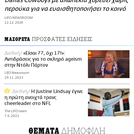
Dallas Cowboys με αλωπεκία χορεύει χωρίς
ΑΜΠΑ
περούκα για να ευαισθητοποιήσει το κοινό
PRINT
LIFO NEWSROOM
12.12.2024
ΠΡΟΣΦΑΤΕΣ ΕΙΔΗΣΕΙΣ
ΜΑΖΟΡΕΤΑ
Διεθνή
«Είσαι 77, όχι 17!»:
Αντιδράσεις για το σκληρό ageism
στην Ντόλι Πάρτον
LifO Newsroom
29.11.2023
Διεθνή
H Justine Lindsay έγινε
η πρώτη ανοιχτά τρανς
cheerleader στο NFL
The LiFO team
7.6.2022
ΔΗΜΟΦΙΛΗ
ΘΕΜΑΤΑ