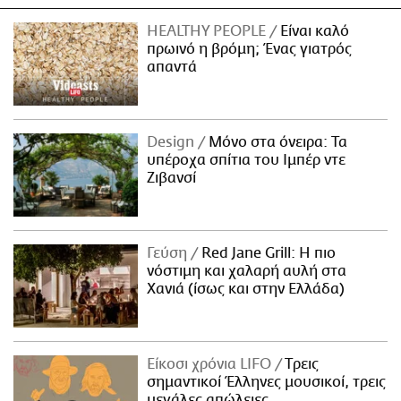
HEALTHY PEOPLE
Είναι καλό
πρωινό η βρόμη; Ένας γιατρός
απαντά
Design
Μόνο στα όνειρα: Τα
υπέροχα σπίτια του Ιμπέρ ντε
Ζιβανσί
Γεύση
Red Jane Grill: Η πιο
νόστιμη και χαλαρή αυλή στα
Χανιά (ίσως και στην Ελλάδα)
Είκοσι χρόνια LIFO
Tρεις
σημαντικοί Έλληνες μουσικοί, τρεις
μεγάλες απώλειες