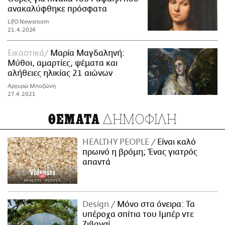
ανακαλύφθηκε πρόσφατα
LifO Newsroom
21.4.2024
Εικαστικά
Μαρία Μαγδαληνή:
Μύθοι, αμαρτίες, ψέματα και
αλήθειες ηλικίας 21 αιώνων
Αργυρώ Μποζώνη
27.4.2021
ΔΗΜΟΦΙΛΗ
ΘΕΜΑΤΑ
HEALTHY PEOPLE
Είναι καλό
πρωινό η βρόμη; Ένας γιατρός
απαντά
Design
Μόνο στα όνειρα: Τα
υπέροχα σπίτια του Ιμπέρ ντε
Ζιβανσί