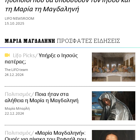
ηθοποιοί που θα υποδυθούν τον Ιησού και
ΑΜΠΑ
τη Μαρία τη Μαγδαληνή
PRINT
LIFO NEWSROOM
15.10.2025
ΠΡΟΣΦΑΤΕΣ ΕΙΔΗΣΕΙΣ
ΜΑΡΙΑ ΜΑΓΔΑΛΗΝΗ
Lifo Picks
Υπήρξε ο Ιησούς
πατέρας;
The LiFO team
24.12.2024
Πολιτισμός
Ποια ήταν στα
αλήθεια η Μαρία η Μαγδαληνή
Μαρία Μπαρλή
22.12.2024
Πολιτισμός
«Μαρία Μαγδαληνή»:
Ουρές για πίνακα του Ραφαήλ που