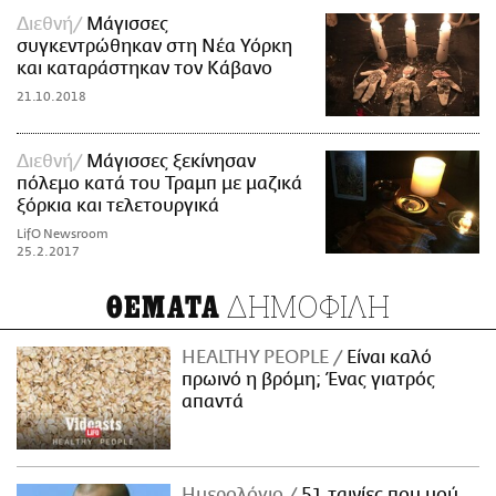
Διεθνή
Μάγισσες
συγκεντρώθηκαν στη Νέα Υόρκη
και καταράστηκαν τον Κάβανο
21.10.2018
Διεθνή
Μάγισσες ξεκίνησαν
πόλεμο κατά του Τραμπ με μαζικά
ξόρκια και τελετουργικά
LifO Newsroom
25.2.2017
ΔΗΜΟΦΙΛΗ
ΘΕΜΑΤΑ
HEALTHY PEOPLE
Είναι καλό
πρωινό η βρόμη; Ένας γιατρός
απαντά
Ημερολόγιο
51 ταινίες που μού