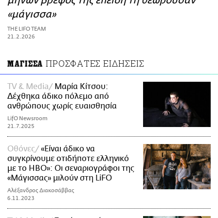
μηνών βρέφος της επειδή τη θεωρούσαν
ΑΜΠΑ
«μάγισσα»
PRINT
THE LIFO TEAM
21.2.2026
ΠΡΟΣΦΑΤΕΣ ΕΙΔΗΣΕΙΣ
ΜΑΓΙΣΣΑ
TV & Media
Μαρία Κίτσου:
Δέχθηκα άδικο πόλεμο από
ανθρώπους χωρίς ευαισθησία
LifO Newsroom
21.7.2025
Οθόνες
«Είναι άδικο να
συγκρίνουμε οτιδήποτε ελληνικό
με το HBO»: Οι σεναριογράφοι της
«Μάγισσας» μιλούν στη LiFO
Αλέξανδρος Διακοσάββας
6.11.2023