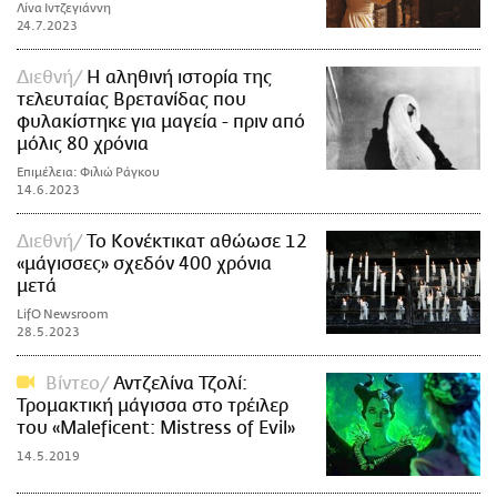
Λίνα Ιντζεγιάννη
24.7.2023
Διεθνή
Η αληθινή ιστορία της
τελευταίας Βρετανίδας που
φυλακίστηκε για μαγεία - πριν από
μόλις 80 χρόνια
Επιμέλεια: Φιλιώ Ράγκου
14.6.2023
Διεθνή
Το Κονέκτικατ αθώωσε 12
«μάγισσες» σχεδόν 400 χρόνια
μετά
LifO Newsroom
28.5.2023
Βίντεο
Αντζελίνα Τζολί:
Τρομακτική μάγισσα στο τρέιλερ
του «Maleficent: Mistress of Evil»
14.5.2019