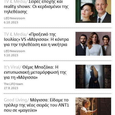
TV & Media
Σειρές εποχής και
reality shows: Οι κερδισμένοι της
τηλεθέασης
LifO Newsroom
6.10.2023
TV & Media
«Προξενιό της
Ιουλίας» VS «Μάγισσα»: Η κόντρα
για την τηλεθέαση και η νικήτρια
LifO Newsroom
5.10.2023
It's Viral
Θέμις Μπαζάκα: Η
εντυπωσιακή μεταμόρφωσή της
για τη «Μάγισσα»
The LiFO team
27.8.2023
Good Living
Μάγισσα: Είδαμε το
τρέιλερ της νέας σειράς του ΑΝΤ1
που σε «μαγεύει»