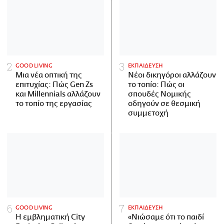
GOOD LIVING
ΕΚΠΑΙΔΕΥΣΗ
Μια νέα οπτική της
Νέοι δικηγόροι αλλάζουν
επιτυχίας: Πώς Gen Zs
το τοπίο: Πώς οι
και Millennials αλλάζουν
σπουδές Νομικής
το τοπίο της εργασίας
οδηγούν σε θεσμική
συμμετοχή
GOOD LIVING
ΕΚΠΑΙΔΕΥΣΗ
Η εμβληματική City
«Νιώσαμε ότι το παιδί