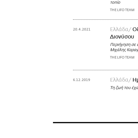
τοπίο
THE LIFO TEAM
Ελλάδα
Οδ
20.4.2021
Διονύσου
Περιήγηση σε 
Μιχάλης Καραγ
THE LIFO TEAM
Ελλάδα
Η
6.12.2019
Τη ζωή του έχ