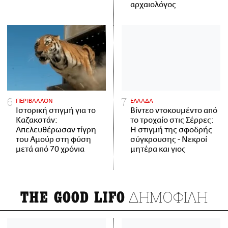
αρχαιολόγος
ΠΕΡΙΒΑΛΛΟΝ
ΕΛΛΑΔΑ
Ιστορική στιγμή για το
Βίντεο ντοκουμέντο από
Καζακστάν:
το τροχαίο στις Σέρρες:
Απελευθέρωσαν τίγρη
Η στιγμή της σφοδρής
του Αμούρ στη φύση
σύγκρουσης - Νεκροί
μετά από 70 χρόνια
μητέρα και γιος
ΔΗΜΟΦΙΛΗ
THE GOOD LIFO