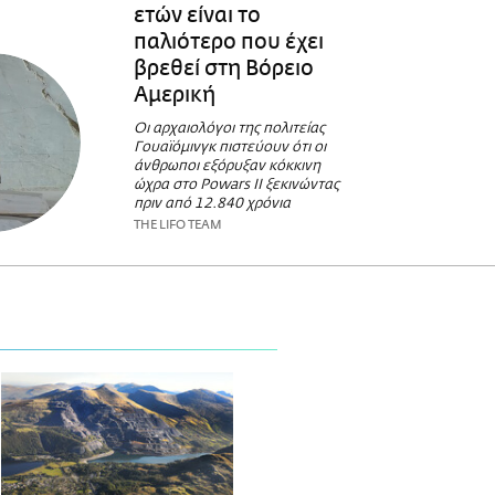
ετών είναι το
παλιότερο που έχει
βρεθεί στη Βόρειο
Αμερική
Οι αρχαιολόγοι της πολιτείας
Γουαϊόμινγκ πιστεύουν ότι οι
άνθρωποι εξόρυξαν κόκκινη
ώχρα στο Powars II ξεκινώντας
πριν από 12.840 χρόνια
THE LIFO TEAM