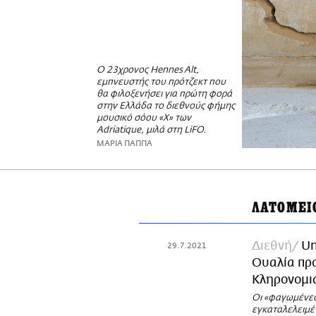
O 23χρονος Hennes Alt,
εμπνευστής του πρότζεκτ που
θα φιλοξενήσει για πρώτη φορά
στην Ελλάδα το διεθνούς φήμης
μουσικό σόου «X» των
Adriatique, μιλά στη LiFO.
ΜΑΡΙΑ ΠΑΠΠΑ
ΛΑΤΟΜΕΙ
Διεθνή
Un
29.7.2021
Ουαλία πρ
Κληρονομι
Οι «φαγωμένες»
εγκαταλελειμέ