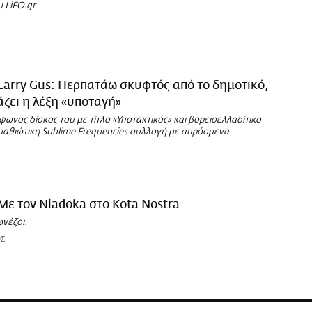
υ LiFO.gr
Larry Gus: Περπατάω σκυφτός από το δημοτικό,
ζει η λέξη «υποταγή»
ωνος δίσκος του με τίτλο «Υποτακτικός» και βορειοελλαδίτικο
ημαθιώτικη Sublime Frequencies συλλογή με απρόσμενα
Με τον Niadoka στο Kota Nostra
ωνέζοι.
Σ