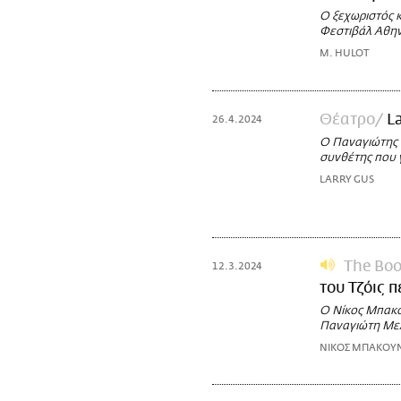
Ο ξεχωριστός 
Φεστιβάλ Αθη
M. HULOT
Θέατρο
L
26.4.2024
Ο Παναγιώτης 
συνθέτης που 
LARRY GUS
The Boo
12.3.2024
του Τζόις 
O Νίκος Μπακο
Παναγιώτη Μελί
ΝΙΚΟΣ ΜΠΑΚΟΥ