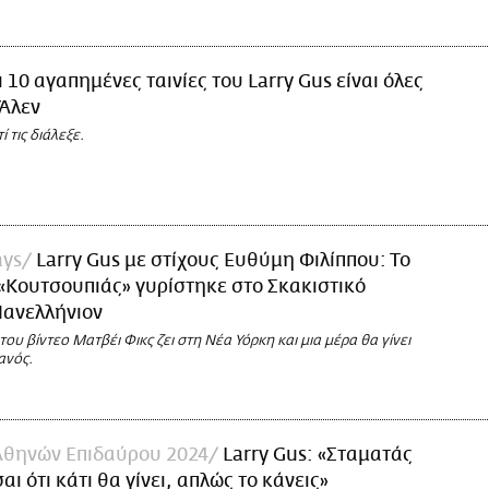
ι 10 αγαπημένες ταινίες του Larry Gus είναι όλες
 Άλεν
ί τις διάλεξε.
ays
Larry Gus με στίχους Ευθύμη Φιλίππου: Το
 «Κουτσουπιάς» γυρίστηκε στο Σκακιστικό
Πανελλήνιον
ου βίντεο Ματβέι Φικς ζει στη Νέα Υόρκη και μια μέρα θα γίνει
ανός.
Αθηνών Επιδαύρου 2024
Larry Gus: «Σταματάς
ι ότι κάτι θα γίνει, απλώς το κάνεις»