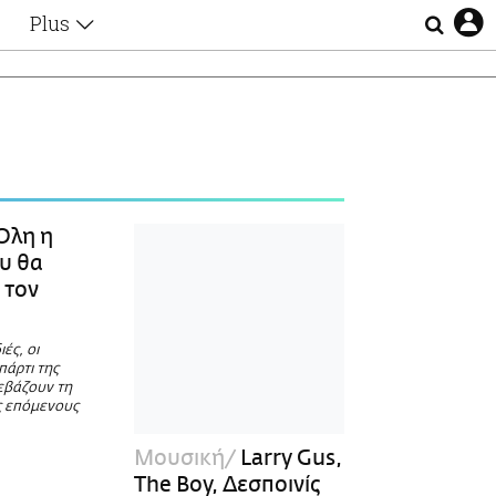
Plus
Θέματα
Συνεντεύξεις
Videos
τα
Αφιερώματα
Ζώδια
Εξομολογήσεις
Blogs
η
λη η
Οι Αθηναίοι
υ θα
Απώλειες
 τον
Lgbtqi+
Επιλογές
ές, οι
πάρτι της
εβάζουν τη
ς επόμενους
Μουσική
Larry Gus,
The Boy, Δεσποινίς