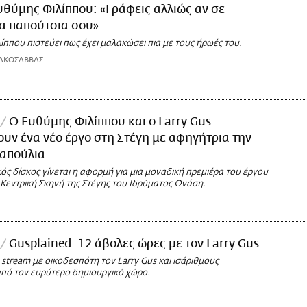
υθύμης Φιλίππου: «Γράφεις αλλιώς αν σε
α παπούτσια σου»
ππου πιστεύει πως έχει μαλακώσει πια με τους ήρωές του.
ΑΚΟΣΑΒΒΑΣ
Ο Ευθύμης Φιλίππου και ο Larry Gus
υν ένα νέο έργο στη Στέγη με αφηγήτρια την
Παπούλια
ός δίσκος γίνεται η αφορμή για μια μοναδική πρεμιέρα του έργου
 Κεντρική Σκηνή της Στέγης του Ιδρύματος Ωνάση.
Gusplained: 12 άβολες ώρες με τον Larry Gus
 stream με οικοδεσπότη τον Larry Gus και ισάριθμους
πό τον ευρύτερο δημιουργικό χώρο.