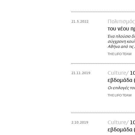
Πολιτισμός
21.5.2022
του νέου π
Ένα πλούσιο δ
σύγχρονη κουλ
Αθήνα από τις 
THE LIFO TEAM
Culture
10
21.11.2019
εβδομάδα (
Οι επιλογές το
THE LIFO TEAM
Culture
10
2.10.2019
εβδομάδα (