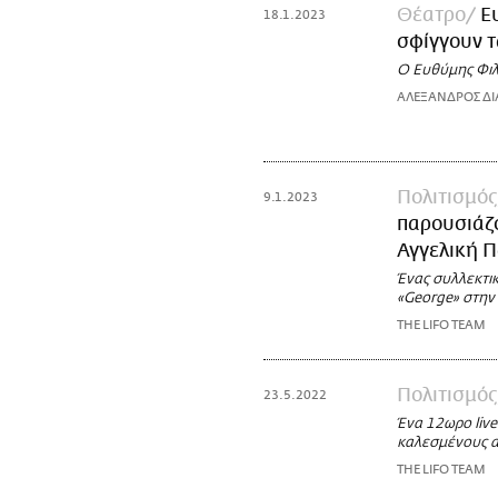
Θέατρο
Ε
18.1.2023
σφίγγουν τ
Ο Ευθύμης Φιλί
ΑΛΕΞΑΝΔΡΟΣ ΔΙ
Πολιτισμός
9.1.2023
παρουσιάζο
Αγγελική 
Ένας συλλεκτικ
«George» στην
THE LIFO TEAM
Πολιτισμός
23.5.2022
Ένα 12ωρο live
καλεσμένους α
THE LIFO TEAM