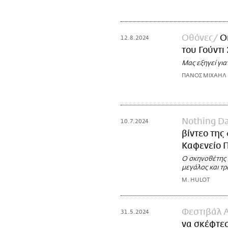
Οθόνες
Ο
12.8.2024
του Γούντι
Μας εξηγεί γιατ
ΠΑΝΟΣ ΜΙΧΑΗΛ
Nothing D
10.7.2024
βίντεο της
Καφενείο 
O σκηνοθέτης τ
μεγάλος και τρ
M. HULOT
Φεστιβάλ 
31.5.2024
να σκέφτεσα