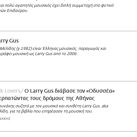
και πολύ αγαπητός μουσικός έχει διπλή συμμετοχή στο φετινό
νών Επιδαύρου.
arry Gus
Μελίδης (γ.1982) είναι Έλληνας μουσικός, παραγωγός και
γράφει μουσική ως Larry Gus από το 2006.
k Lovers
Ο Larry Gus διάβασε τον «Οδυσσέα»
περπατώντας τους δρόμους της Αθήνας
υνάκης συζητά με τον μουσικό και συνθέτη Larry Gus, aka
δη, για τα βιβλία που επηρέασαν τη μουσική του.
ΝΑΚΗΣ