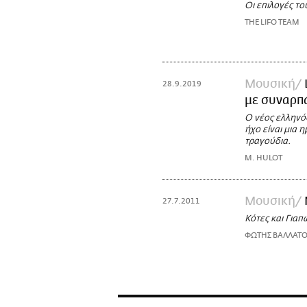
Οι επιλογές το
THE LIFO TEAM
Μουσική
28.9.2019
με συναρπά
Ο νέος ελληνόφ
ήχο είναι μια 
τραγούδια.
M. HULOT
Μουσική
27.7.2011
Κότες και Γιαπ
ΦΩΤΗΣ ΒΑΛΛΑΤΟ