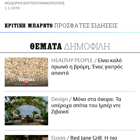
ΑΜΠΑ
ΘΟΔΩΡΗΣ ΚΟΥΤΣΟΓΙΑΝΝΟΠΟΥΛΟΣ
PRINT
1.1.1970
ΠΡΟΣΦΑΤΕΣ ΕΙΔΗΣΕΙΣ
ΚΡΙΤΙΚΗ ΜΠΑΡΝΤΟ
ΔΗΜΟΦΙΛΗ
ΘΕΜΑΤΑ
HEALTHY PEOPLE
Είναι καλό
πρωινό η βρόμη; Ένας γιατρός
απαντά
Design
Μόνο στα όνειρα: Τα
υπέροχα σπίτια του Ιμπέρ ντε
Ζιβανσί
Γεύση
Red Jane Grill: Η πιο