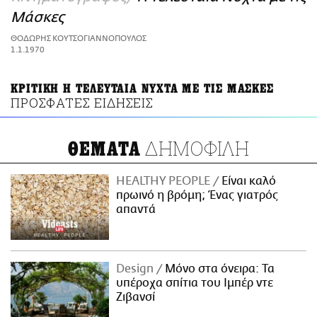
ΑΜΠΑ
Μάσκες
PRINT
ΘΟΔΩΡΗΣ ΚΟΥΤΣΟΓΙΑΝΝΟΠΟΥΛΟΣ
1.1.1970
ΚΡΙΤΙΚΗ Η ΤΕΛΕΥΤΑΙΑ ΝΥΧΤΑ ΜΕ ΤΙΣ ΜΑΣΚΕΣ
ΠΡΟΣΦΑΤΕΣ ΕΙΔΗΣΕΙΣ
ΔΗΜΟΦΙΛΗ
ΘΕΜΑΤΑ
HEALTHY PEOPLE
Είναι καλό
πρωινό η βρόμη; Ένας γιατρός
απαντά
Design
Μόνο στα όνειρα: Τα
υπέροχα σπίτια του Ιμπέρ ντε
Ζιβανσί