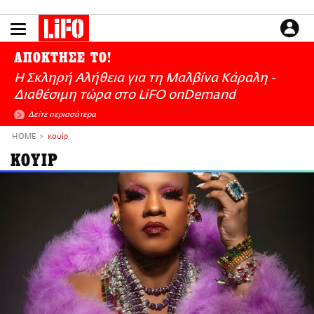
Παράκαμψη
προς
το
ΕΙΔΗΣΕΙΣ
κυρίως
ΑΠΟΚΤΗΣΕ ΤΟ!
περιεχόμενο
CULTURE
Η Σκληρή Αλήθεια για τη Μαλβίνα Κάραλη -
ΑΠΟΨΕΙΣ
Διαθέσιμη τώρα στo LiFO onDemand
ΤΡΟΠΟΣ ΖΩΗΣ
Δείτε περισσότερα
PODCASTS
HOME
κουίρ
Plus
ΚΟΥΙΡ
LIFO SHOP
NEWSLETTER
ΜΙΚΡΟΠΡΑΓΜΑΤΑ
THE GOOD LIFO
LIFOLAND
CITY GUIDE