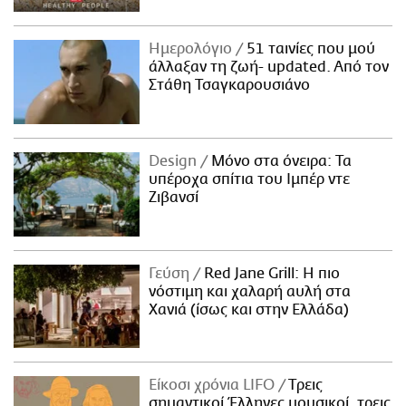
Ημερολόγιο
51 ταινίες που μού
άλλαξαν τη ζωή- updated. Aπό τον
Στάθη Τσαγκαρουσιάνο
Design
Μόνο στα όνειρα: Τα
υπέροχα σπίτια του Ιμπέρ ντε
Ζιβανσί
Γεύση
Red Jane Grill: Η πιο
νόστιμη και χαλαρή αυλή στα
Χανιά (ίσως και στην Ελλάδα)
Είκοσι χρόνια LIFO
Tρεις
σημαντικοί Έλληνες μουσικοί, τρεις