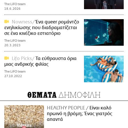
The LiFO team
18.6.2026
Nowness
Ένα queer ρομάντζο
ενηλικίωσης που διαδραματίζεται
σε ένα κινέζικο εστιατόριο
The LiFO team
20.3.2023
Lifo Picks
Τα εύθραυστα όρια
μιας ανδρικής φιλίας
The LiFO team
27.10.2022
ΔΗΜΟΦΙΛΗ
ΘΕΜΑΤΑ
HEALTHY PEOPLE
Είναι καλό
πρωινό η βρόμη; Ένας γιατρός
απαντά