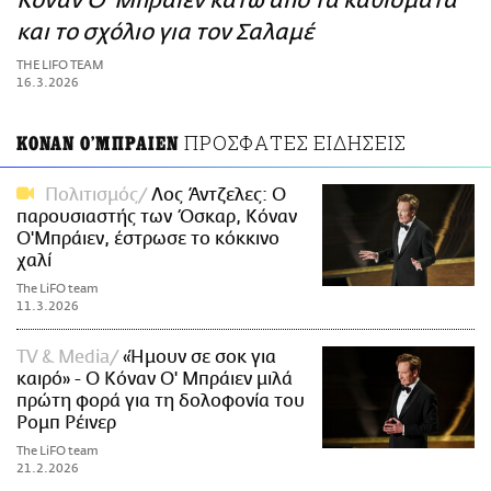
Κόναν Ο' Μπράιεν κάτω από τα καθίσματα
ΑΜΠΑ
και το σχόλιο για τον Σαλαμέ
PRINT
THE LIFO TEAM
16.3.2026
ΠΡΟΣΦΑΤΕΣ ΕΙΔΗΣΕΙΣ
ΚΟΝΑΝ Ο'ΜΠΡΑΙΕΝ
Πολιτισμός
Λος Άντζελες: Ο
παρουσιαστής των Όσκαρ, Κόναν
Ο'Μπράιεν, έστρωσε το κόκκινο
χαλί
The LiFO team
11.3.2026
TV & Media
«Ήμουν σε σοκ για
καιρό» - Ο Κόναν Ο' Μπράιεν μιλά
πρώτη φορά για τη δολοφονία του
Ρομπ Ρέινερ
The LiFO team
21.2.2026