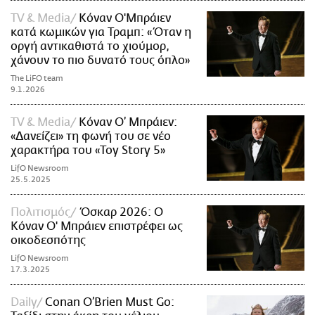
TV & Media
Κόναν Ο'Μπράιεν
κατά κωμικών για Τραμπ: «Όταν η
οργή αντικαθιστά το χιούμορ,
χάνουν το πιο δυνατό τους όπλο»
The LiFO team
9.1.2026
TV & Media
Κόναν Ο’ Μπράιεν:
«Δανείζει» τη φωνή του σε νέο
χαρακτήρα του «Toy Story 5»
LifO Newsroom
25.5.2025
Πολιτισμός
Όσκαρ 2026: Ο
Κόναν Ο' Μπράιεν επιστρέφει ως
οικοδεσπότης
LifO Newsroom
17.3.2025
Daily
Conan O’Brien Must Go: