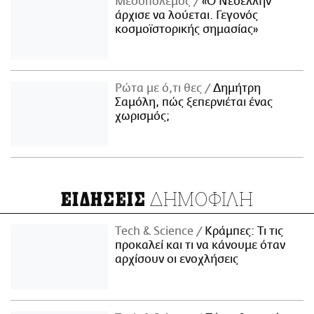
Μεσοπόλεμος
«Ο Νεοέλλην
άρχισε να λούεται. Γεγονός
κοσμοϊστορικής σημασίας»
Ρώτα με ό,τι θες
Δημήτρη
Σαμόλη, πώς ξεπερνιέται ένας
χωρισμός;
ΔΗΜΟΦΙΛΗ
ΕΙΔΗΣΕΙΣ
Τech & Science
Κράμπες: Τι τις
προκαλεί και τι να κάνουμε όταν
αρχίσουν οι ενοχλήσεις