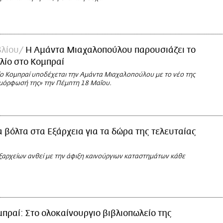
βλίου
Η Αμάντα Μιαχαλοπούλου παρουσιάζει το
βλίο στο Κομπραί
ίο Κομπραί υποδέχεται την Αμάντα Μιαχαλοπούλου με το νέο της
αμόρφωσή της» την Πέμπτη 18 Μαΐου.
 βόλτα στα Εξάρχεια για τα δώρα της τελευταίας
ξαρχείων ανθεί με την άφιξη καινούργιων καταστημάτων κάθε
πραί: Στο ολοκαίνουργιο βιβλιοπωλείο της