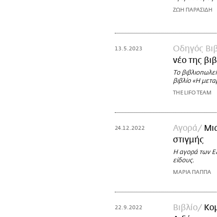
ΖΩΗ ΠΑΡΑΣΙΔΗ
Οδηγός Βι
13.5.2023
νέο της βι
Το βιβλιοπωλε
βιβλίο «Η μετ
THE LIFO TEAM
Αγορά
Μια
24.12.2022
στιγμής
H αγορά των Ε
είδους.
ΜΑΡΙΑ ΠΑΠΠΑ
Βιβλίο
Κομ
22.9.2022