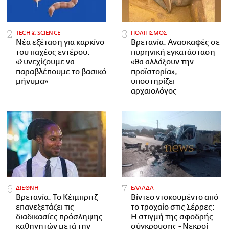
ΤECH & SCIENCE
ΠΟΛΙΤΙΣΜΟΣ
Νέα εξέταση για καρκίνο
Βρετανία: Ανασκαφές σε
του παχέος εντέρου:
πυρηνική εγκατάσταση
«Συνεχίζουμε να
«θα αλλάξουν την
παραβλέπουμε το βασικό
προϊστορία»,
μήνυμα»
υποστηρίζει
αρχαιολόγος
ΔΙΕΘΝΗ
ΕΛΛΑΔΑ
Βρετανία: Το Κέιμπριτζ
Βίντεο ντοκουμέντο από
επανεξετάζει τις
το τροχαίο στις Σέρρες:
διαδικασίες πρόσληψης
Η στιγμή της σφοδρής
καθηγητών μετά την
σύγκρουσης - Νεκροί