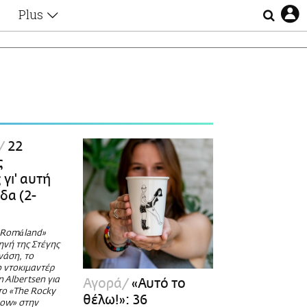
Plus
Θέματα
Συνεντεύξεις
Videos
τα
Αφιερώματα
Ζώδια
Εξομολογήσεις
Blogs
η
22
Οι Αθηναίοι
ς
Απώλειες
γι' αυτή
Lgbtqi+
δα (2-
Επιλογές
 «Romáland»
ηνή της Στέγης
νάση, το
 ντοκιμαντέρ
 Albertsen για
Αγορά
«Αυτό το
 το «The Rocky
θέλω!»: 36
how» στην