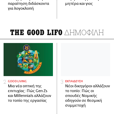
παραίτηση διδάσκοντα
μητέρα και γιος
για λογοκλοπή
ΔΗΜΟΦΙΛΗ
THE GOOD LIFO
GOOD LIVING
ΕΚΠΑΙΔΕΥΣΗ
Μια νέα οπτική της
Νέοι δικηγόροι αλλάζουν
επιτυχίας: Πώς Gen Zs
το τοπίο: Πώς οι
και Millennials αλλάζουν
σπουδές Νομικής
το τοπίο της εργασίας
οδηγούν σε θεσμική
συμμετοχή