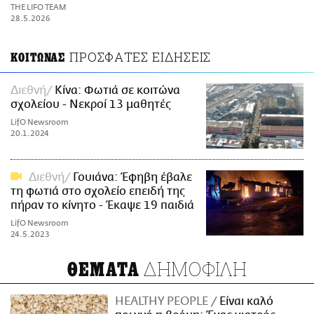
ΑΜΠΑ
THE LIFO TEAM
PRINT
28.5.2026
ΠΡΟΣΦΑΤΕΣ ΕΙΔΗΣΕΙΣ
ΚΟΙΤΩΝΑΣ
Διεθνή
Κίνα: Φωτιά σε κοιτώνα
σχολείου - Νεκροί 13 μαθητές
LifO Newsroom
20.1.2024
Διεθνή
Γουιάνα: Έφηβη έβαλε
τη φωτιά στο σχολείο επειδή της
πήραν το κίνητο - Έκαψε 19 παιδιά
LifO Newsroom
24.5.2023
ΔΗΜΟΦΙΛΗ
ΘΕΜΑΤΑ
HEALTHY PEOPLE
Είναι καλό