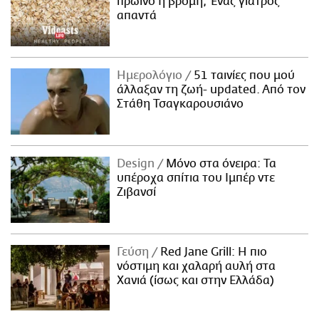
πρωινό η βρόμη; Ένας γιατρός
απαντά
Ημερολόγιο
51 ταινίες που μού
άλλαξαν τη ζωή- updated. Aπό τον
Στάθη Τσαγκαρουσιάνο
Design
Μόνο στα όνειρα: Τα
υπέροχα σπίτια του Ιμπέρ ντε
Ζιβανσί
Γεύση
Red Jane Grill: Η πιο
νόστιμη και χαλαρή αυλή στα
Χανιά (ίσως και στην Ελλάδα)