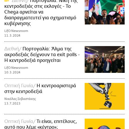
Διεθνή
Πορτογαλία: Νίκη της
κεντροδεξιάς στις εκλογές - Το
Chega αρνείται να
διαπραγματευτεί για σχηματισμό
κυβέρνησης
LifO Newsroom
11.3.2024
Διεθνή
Πορτογαλία: Άλμα της
ακροδεξιάς δείχνουν τα exit polls -
Η κεντροδεξιά προηγείται
LifO Newsroom
10.3.2024
Οπτική Γωνία
Η κεντροαριστερά
στην κεντροδεξιά
Νικόλας Σεβαστάκης
13.7.2023
Οπτική Γωνία
Τι είναι, επιτέλους,
αυτό που λέμε «κέντρο»;