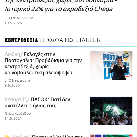
της κεντροδεξιάς χωρίς αυτοδυναμία -
ΑΜΠΑ
Ιστορικό 22% για το ακροδεξιό Chega
PRINT
LIFO NEWSROOM
19.5.2025
ΠΡΟΣΦΑΤΕΣ ΕΙΔΗΣΕΙΣ
ΚΕΝΤΡΟΔΕΞΙΑ
Διεθνή
Εκλογές στην
Πορτογαλία: Προβάδισμα για την
κεντροδεξιά, χωρίς
κοινοβουλευτική πλειοψηφία
LifO Newsroom
9.5.2025
Ρεπορτάζ
ΠΑΣΟΚ: Γιατί δεν
ανατέλλει ο ήλιος του;
Ντίνα Καράτζιου
14.5.2024