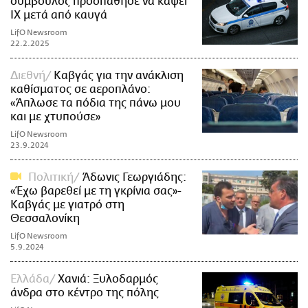
σύμβουλος προσπάθησε να κάψει
ΙΧ μετά από καυγά
LifO Newsroom
22.2.2025
Διεθνή
Καβγάς για την ανάκλιση
καθίσματος σε αεροπλάνο:
«Άπλωσε τα πόδια της πάνω μου
και με χτυπούσε»
LifO Newsroom
23.9.2024
Πολιτική
Άδωνις Γεωργιάδης:
«Έχω βαρεθεί με τη γκρίνια σας»-
Καβγάς με γιατρό στη
Θεσσαλονίκη
LifO Newsroom
5.9.2024
Ελλάδα
Xανιά: Ξυλοδαρμός
άνδρα στο κέντρο της πόλης