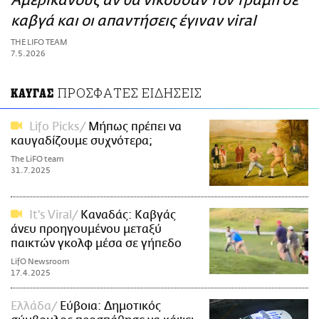
Αμερικανούς αν θα νικούσαν τον Τραμπ σε
ΑΜΠΑ
καβγά και οι απαντήσεις έγιναν viral
PRINT
THE LIFO TEAM
7.5.2026
ΠΡΟΣΦΑΤΕΣ ΕΙΔΗΣΕΙΣ
ΚΑΥΓΑΣ
Lifo Picks
Μήπως πρέπει να
καυγαδίζουμε συχνότερα;
The LiFO team
31.7.2025
It's Viral
Καναδάς: Καβγάς
άνευ προηγουμένου μεταξύ
παικτών γκολφ μέσα σε γήπεδο
LifO Newsroom
17.4.2025
Ελλάδα
Εύβοια: Δημοτικός