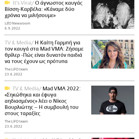
It's Viral
Ο άγνωστος καυγάς
Βίσση-Καρβέλα: «Κάναμε δύο
χρόνια να μιλήσουμε»
LifO Newsroom
6.9.2022
TV & Media
Η Καίτη Γαρμπή για
τον καυγά στα Mad VMA: Ζήσαμε
θρίλερ -Πώς είναι δυνατόν παιδιά
να τους έχουν ως πρότυπα
The LiFO team
23.6.2022
TV & Media
Mad VMA 2022:
«Σηκώθηκα και έφυγα
αηδιασμένος» λέει ο Νίκος
Βουρλιώτης – Η συμβουλή του
στους ταραξίες
The LiFO team
23.6.2022