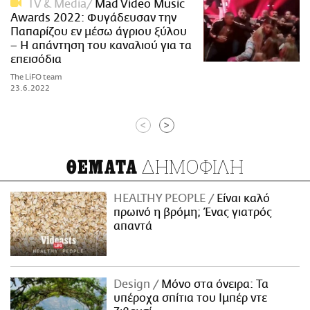
TV & Media
Mad Video Music
Awards 2022: Φυγάδευσαν την
Παπαρίζου εν μέσω άγριου ξύλου
– Η απάντηση του καναλιού για τα
επεισόδια
The LiFO team
23.6.2022
<
>
ΔΗΜΟΦΙΛΗ
ΘΕΜΑΤΑ
HEALTHY PEOPLE
Είναι καλό
πρωινό η βρόμη; Ένας γιατρός
απαντά
Design
Μόνο στα όνειρα: Τα
υπέροχα σπίτια του Ιμπέρ ντε