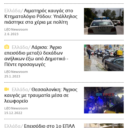
Ελλάδα
Αιματηρός καυγάς στο
Κτηματολόγιο Ρόδου: Υπάλληλος
πιάστηκε στα χέρια με πολίτη
LifO Newsroom
2.6.2023
Ελλάδα
Λάρισα: Άγριο
επεισόδιο μεταξύ δεκάδων
ανήλικων έξω από Δημοτικό -
Πέντε προσαγωγές
LifO Newsroom
25.1.2023
Ελλάδα
Θεσσαλονίκη: Άγριος
καυγάς με τραυματία μέσα σε
λεωφορείο
LifO Newsroom
15.12.2022
Ελλάδα
Επεισόδιο στο 1ο ΕΠΑΛ