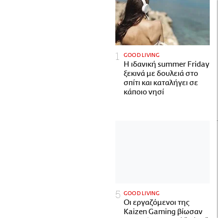
GOOD LIVING
Η ιδανική summer Friday
ξεκινά με δουλειά στο
σπίτι και καταλήγει σε
κάποιο νησί
GOOD LIVING
Οι εργαζόμενοι της
Kaizen Gaming βίωσαν