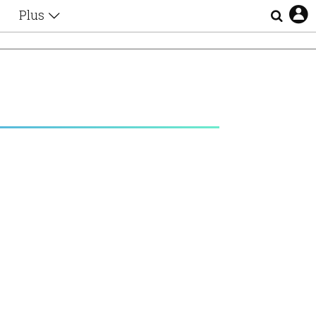
Plus
Θέματα
Συνεντεύξεις
Videos
τα
Αφιερώματα
Ζώδια
Εξομολογήσεις
Blogs
η
Οι Αθηναίοι
Απώλειες
Lgbtqi+
Επιλογές