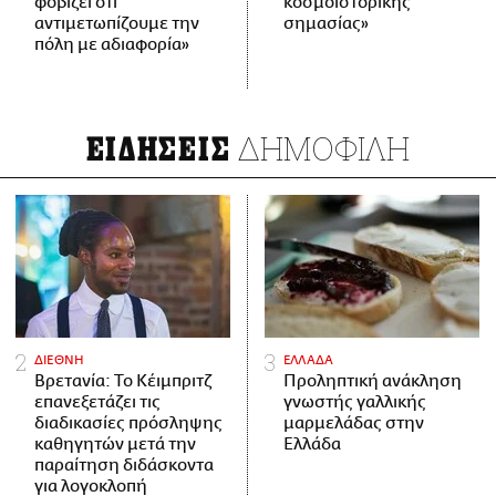
φοβίζει ότι
κοσμοϊστορικής
αντιμετωπίζουμε την
σημασίας»
πόλη με αδιαφορία»
ΔΗΜΟΦΙΛΗ
ΕΙΔΗΣΕΙΣ
ΔΙΕΘΝΗ
ΕΛΛΑΔΑ
Βρετανία: Το Κέιμπριτζ
Προληπτική ανάκληση
επανεξετάζει τις
γνωστής γαλλικής
διαδικασίες πρόσληψης
μαρμελάδας στην
καθηγητών μετά την
Ελλάδα
παραίτηση διδάσκοντα
για λογοκλοπή