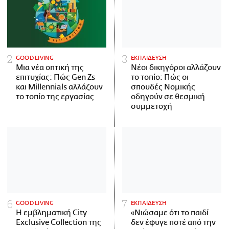
GOOD LIVING
ΕΚΠΑΙΔΕΥΣΗ
Μια νέα οπτική της
Νέοι δικηγόροι αλλάζουν
επιτυχίας: Πώς Gen Zs
το τοπίο: Πώς οι
και Millennials αλλάζουν
σπουδές Νομικής
το τοπίο της εργασίας
οδηγούν σε θεσμική
συμμετοχή
GOOD LIVING
ΕΚΠΑΙΔΕΥΣΗ
Η εμβληματική City
«Νιώσαμε ότι το παιδί
Exclusive Collection της
δεν έφυγε ποτέ από την