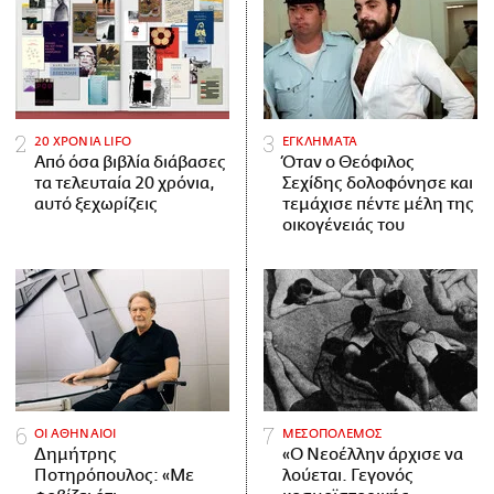
20 ΧΡΟΝΙΑ LIFO
ΕΓΚΛΗΜΑΤΑ
Από όσα βιβλία διάβασες
Όταν ο Θεόφιλος
τα τελευταία 20 χρόνια,
Σεχίδης δολοφόνησε και
αυτό ξεχωρίζεις
τεμάχισε πέντε μέλη της
οικογένειάς του
ΟΙ ΑΘΗΝΑΙΟΙ
ΜΕΣΟΠΟΛΕΜΟΣ
Δημήτρης
«Ο Νεοέλλην άρχισε να
Ποτηρόπουλος: «Με
λούεται. Γεγονός