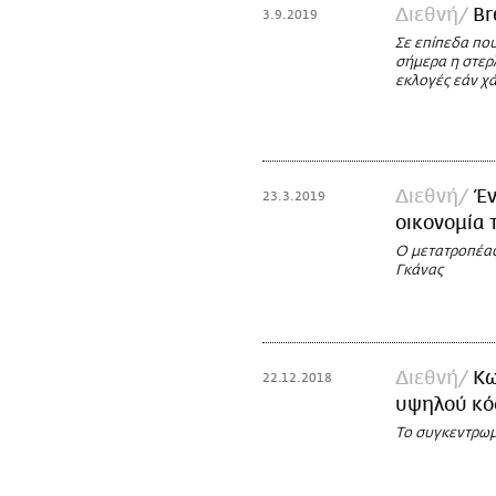
Διεθνή
Br
3.9.2019
Σε επίπεδα πο
σήμερα η στερ
εκλογές εάν χά
Διεθνή
Έν
23.3.2019
οικονομία 
Ο μετατροπέας 
Γκάνας
Διεθνή
Κω
22.12.2018
υψηλού κό
Το συγκεντρωμ