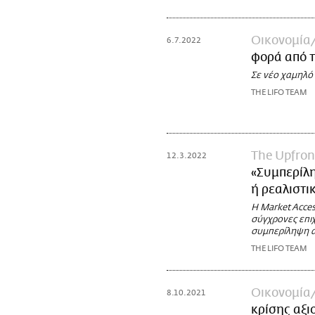
Οικονομία
6.7.2022
φορά από τ
Σε νέο χαμηλό 
THE LIFO TEAM
The Upfron
12.3.2022
«Συμπερίλη
ή ρεαλιστι
Η Market Access
σύγχρονες επιχ
συμπερίληψη α
THE LIFO TEAM
Οικονομία
8.10.2021
κρίσης αξι