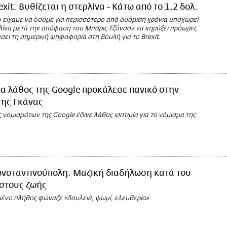
exit: Βυθίζεται η στερλίνα - Κάτω από το 1,2 δολ.
υ είχαμε να δούμε για περισσότερο από δυόμιση χρόνια υποχωρεί
λίνα μετά την απόφαση του Μπόρις Τζόνσον να κηρύξει πρόωρες
σει τη σημερινή ψηφοφορία στη Βουλή για το Brexit.
α λάθος της Google προκάλεσε πανικό στην
της Γκάνας
νομισμάτων της Google έδινε λάθος ισοτιμία για το νόμισμα της
νσταντινούπολη: Μαζική διαδήλωση κατά του
στους ζωής
ένο πλήθος φώναζε «δουλειά, ψωμί, ελευθερία»