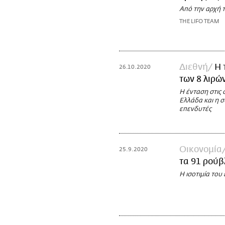
Από την αρχή τ
THE LIFO TEAM
Διεθνή
Η 
26.10.2020
των 8 λιρώ
Η ένταση στις 
Ελλάδα και η 
επενδυτές
Οικονομία
25.9.2020
τα 91 ρούβ
Η ισοτιμία του