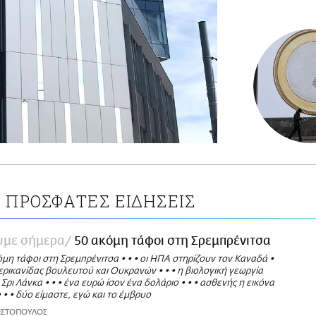
ΠΡΟΣΦΑΤΕΣ ΕΙΔΗΣΕΙΣ
Α
ουμε σήμερα
50 ακόμη τάφοι στη Σρεμπρένιτσα
μη τάφοι στη Σρεμπρένιτσα • • • οι ΗΠΑ στηρίζουν τον Καναδά •
ερικανίδας βουλευτού και Ουκρανών • • • η βιολογική γεωργία
Σρι Λάνκα • • • ένα ευρώ ίσον ένα δολάριο • • • ασθενής η εικόνα
 • • δύο είμαστε, εγώ και το έμβρυο
ΩΣΤΟΠΟΥΛΟΣ