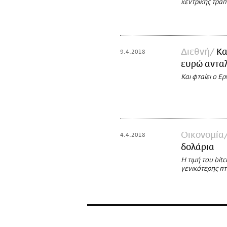
κεντρικής τρά
Διεθνή
Κα
9.4.2018
ευρώ ανταλ
Και φταίει ο Ε
Οικονομία
4.4.2018
δολάρια
Η τιμή του bit
γενικότερης π