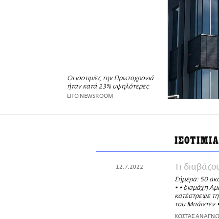
Οι ισοτιμίες την Πρωτοχρονιά
ήταν κατά 23% υψηλότερες
LIFO NEWSROOM
ΙΣΟΤΙΜΙ
Τι διαβάζ
12.7.2022
Σήμερα: 50 ακό
• • διαμάχη Αμ
κατέστρεψε τη 
του Μπάιντεν •
ΚΩΣΤΑΣ ΑΝΑΓΝ