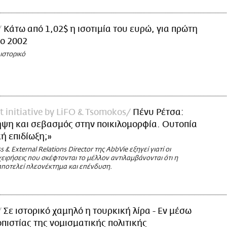
Κάτω από 1,02$ η ισοτιμία του ευρώ, για πρώτη
ο 2002
ιστορικό
t initiative by LiFO & Tsomokos
Πένυ Ρέτσα:
ψη και σεβασμός στην ποικιλομορφία. Ουτοπία
κή επιδίωξη;»
 & External Relations Director της AbbVie εξηγεί γιατί οι
ειρήσεις που σκέφτονται το μέλλον αντιλαμβάνονται ότι η
ποτελεί πλεονέκτημα και επένδυση.
Σε ιστορικό χαμηλό η τουρκική λίρα - Εν μέσω
οπιστίας της νομισματικής πολιτικής