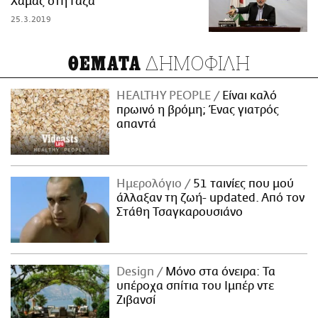
Χαμάς στη Γάζα
25.3.2019
ΔΗΜΟΦΙΛΗ
ΘΕΜΑΤΑ
HEALTHY PEOPLE
Είναι καλό
πρωινό η βρόμη; Ένας γιατρός
απαντά
Ημερολόγιο
51 ταινίες που μού
άλλαξαν τη ζωή- updated. Aπό τον
Στάθη Τσαγκαρουσιάνο
Design
Μόνο στα όνειρα: Τα
υπέροχα σπίτια του Ιμπέρ ντε
Ζιβανσί