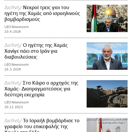
Διεθνή
Νεκροί τρεις γιοι του
ηγέτη της Χαμάς από ισραηλινούς
βομβαρδισμούς
LifO Newsroom
10.4.2024
Διεθνή
Ο ηγέτης της Χαμάς
Χανίγε πάει στο Ιράν για
διαβουλεύσεις
LifO Newsroom
26.3.2024
Διεθνή
Στο Κάιρο ο αρχηγός της
Χαμάς- Διαπραγματεύσεις για
δεύτερη εκεχειρία
LifO Newsroom
20.12.2023
Διεθνή
Το Ισραήλ βομβάρδισε το
γραφείο του επικεφαλής της