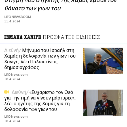
στιγμή που ο ηγέτης της Χαμάς έμαθε τον
ΑΜΠΑ
θάνατο των γιων του
PRINT
LIFO NEWSROOM
11.4.2024
ΠΡΟΣΦΑΤΕΣ ΕΙΔΗΣΕΙΣ
ΙΣΜΑΗΛ ΧΑΝΙΓΕ
Διεθνή
Μήνυμα του Ισραήλ στη
Χαμάς η δολοφονία των γιων του
Χανίγε, λέει Παλαιστίνιος
δημοσιογράφος
LifO Newsroom
10.4.2024
Διεθνή
«Ευχαριστώ τον Θεό
για την τιμή να γίνουν μάρτυρες»,
λέει ο ηγέτης της Χαμάς για τη
δολοφονία των γιων του
LifO Newsroom
10.4.2024