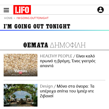
Παράκαμψη
προς
το
ΕΙΔΗΣΕΙΣ
κυρίως
HOME
I'M GOING OUT TONIGHT
περιεχόμενο
CULTURE
I'M GOING OUT TONIGHT
ΑΠΟΨΕΙΣ
ΤΡΟΠΟΣ ΖΩΗΣ
ΔΗΜΟΦΙΛΗ
ΘΕΜΑΤΑ
PODCASTS
Plus
HEALTHY PEOPLE
Είναι καλό
πρωινό η βρόμη; Ένας γιατρός
απαντά
LIFO SHOP
NEWSLETTER
Design
Μόνο στα όνειρα: Τα
ΜΙΚΡΟΠΡΑΓΜΑΤΑ
υπέροχα σπίτια του Ιμπέρ ντε
THE GOOD LIFO
Ζιβανσί
LIFOLAND
CITY GUIDE