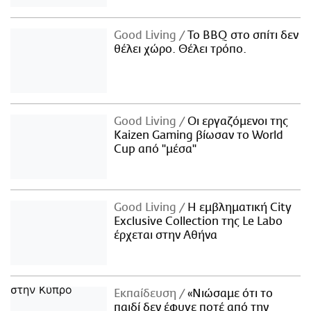
Good Living
Το BBQ στο σπίτι δεν
θέλει χώρο. Θέλει τρόπο.
Good Living
Οι εργαζόμενοι της
Kaizen Gaming βίωσαν το World
Cup από "μέσα"
Good Living
Η εμβληματική City
Exclusive Collection της Le Labo
έρχεται στην Αθήνα
Εκπαίδευση
«Νιώσαμε ότι το
παιδί δεν έφυγε ποτέ από την