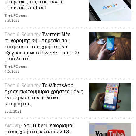
υπηρεσίες της στις παλιές
συσκευές Android
The LiFO team
3.8.2021
Τech & Science
Twitter: Νέα
συνδρομητική υπηρεσία που
επιτρέπει στους χρήστες να
«ξεγράφουν» τα tweets τους - Σε
μισό λεπτό
The LiFO team
4.6.2021
Τech & Science
Το WhatsApp
έχασε εκατομμύρια χρήστες μόλις
ενημέρωσε την πολιτική
απορρήτου
25.1.2021
Διεθνή
YouTube: Περιορισμοί
στους χρήστες κάτω των 18-