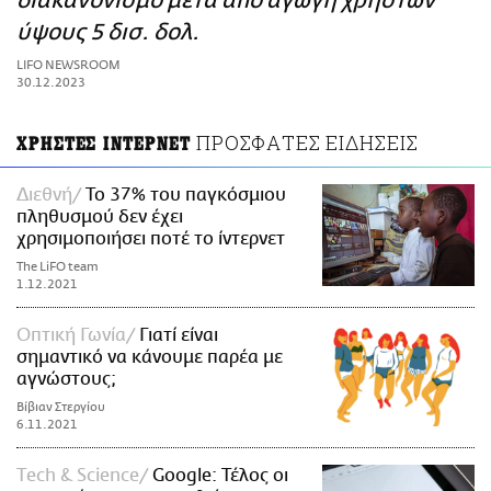
διακανονισμό μετά από αγωγή χρηστών
ΑΜΠΑ
ύψους 5 δισ. δολ.
PRINT
LIFO NEWSROOM
30.12.2023
ΠΡΟΣΦΑΤΕΣ ΕΙΔΗΣΕΙΣ
ΧΡΗΣΤΕΣ ΙΝΤΕΡΝΕΤ
Διεθνή
Το 37% του παγκόσμιου
πληθυσμού δεν έχει
χρησιμοποιήσει ποτέ το ίντερνετ
The LiFO team
1.12.2021
Οπτική Γωνία
Γιατί είναι
σημαντικό να κάνουμε παρέα με
αγνώστους;
Βίβιαν Στεργίου
6.11.2021
Τech & Science
Google: Τέλος οι