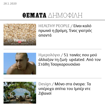
28.1.2020
ΔΗΜΟΦΙΛΗ
ΘΕΜΑΤΑ
HEALTHY PEOPLE
Είναι καλό
πρωινό η βρόμη; Ένας γιατρός
απαντά
Ημερολόγιο
51 ταινίες που μού
άλλαξαν τη ζωή- updated. Aπό τον
Στάθη Τσαγκαρουσιάνο
Design
Μόνο στα όνειρα: Τα
υπέροχα σπίτια του Ιμπέρ ντε
Ζιβανσί