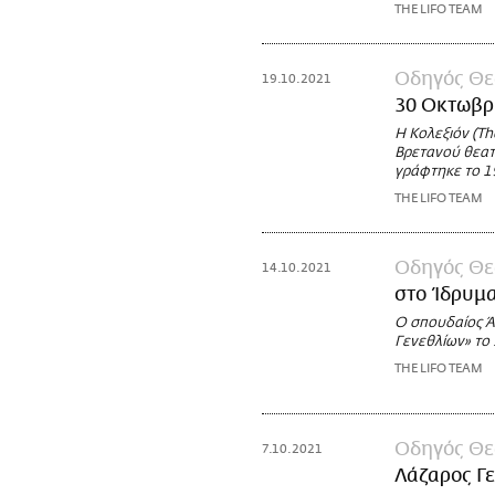
THE LIFO TEAM
Οδηγός Θε
19.10.2021
30 Οκτωβρ
Η Κολεξιόν (Th
Βρετανού θεατ
γράφτηκε το 1
THE LIFO TEAM
Οδηγός Θε
14.10.2021
στο Ίδρυμ
Ο σπουδαίος Ά
Γενεθλίων» το
THE LIFO TEAM
Οδηγός Θε
7.10.2021
Λάζαρος Γ