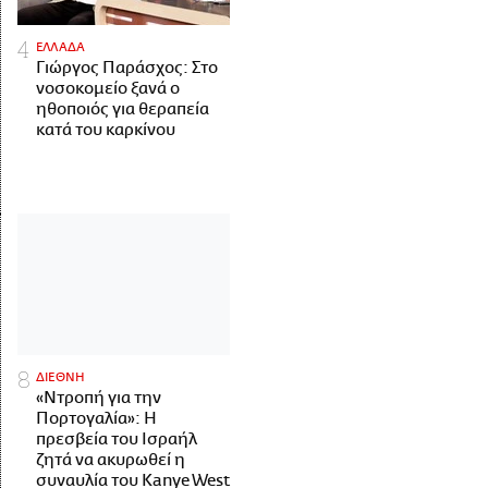
ΕΛΛΑΔΑ
Γιώργος Παράσχος: Στο
νοσοκομείο ξανά ο
ηθοποιός για θεραπεία
κατά του καρκίνου
ΔΙΕΘΝΗ
«Ντροπή για την
Πορτογαλία»: Η
πρεσβεία του Ισραήλ
ζητά να ακυρωθεί η
συναυλία του Kanye West