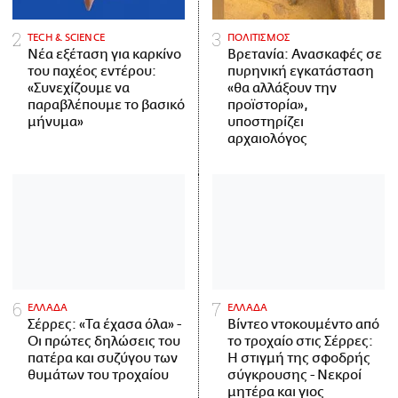
ΤECH & SCIENCE
ΠΟΛΙΤΙΣΜΟΣ
Νέα εξέταση για καρκίνο
Βρετανία: Ανασκαφές σε
του παχέος εντέρου:
πυρηνική εγκατάσταση
«Συνεχίζουμε να
«θα αλλάξουν την
παραβλέπουμε το βασικό
προϊστορία»,
μήνυμα»
υποστηρίζει
αρχαιολόγος
ΕΛΛΑΔΑ
ΕΛΛΑΔΑ
Σέρρες: «Τα έχασα όλα» -
Βίντεο ντοκουμέντο από
Οι πρώτες δηλώσεις του
το τροχαίο στις Σέρρες:
πατέρα και συζύγου των
Η στιγμή της σφοδρής
θυμάτων του τροχαίου
σύγκρουσης - Νεκροί
μητέρα και γιος