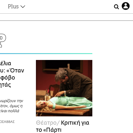
Plus
Θέματα
Συνεντεύξεις
Videos
Ρ
τα
Αφιερώματα
Ζώδια
Εξομολογήσεις
Blogs
η
έλια
Οι Αθηναίοι
υ: «Όταν
Απώλειες
 φόβο
Lgbtqi+
ητάς
Επιλογές
νωρίζουν την
tro», όμως η
ίναι πολλά
Θέατρο
Kριτική για
ΚΟΣΑΒΒΑΣ
το «Πάρτι