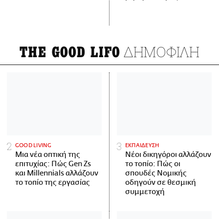
ΔΗΜΟΦΙΛΗ
THE GOOD LIFO
GOOD LIVING
ΕΚΠΑΙΔΕΥΣΗ
Μια νέα οπτική της
Νέοι δικηγόροι αλλάζουν
επιτυχίας: Πώς Gen Zs
το τοπίο: Πώς οι
και Millennials αλλάζουν
σπουδές Νομικής
το τοπίο της εργασίας
οδηγούν σε θεσμική
συμμετοχή