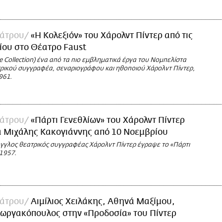
άτρου
«Η Κολεξιόν» του Χάρολντ Πίντερ από τις
ίου στο Θέατρο Faust
e Collection) ένα από τα πιο εμβληματικά έργα του Νομπελίστα
ρικού συγγραφέα, σεναριογράφου και ηθοποιού Χάρολντ Πίντερ,
961.
άτρου
«Πάρτι Γενεθλίων» του Χάρολντ Πίντερ
α Μιχάλης Κακογιάννης από 10 Νοεμβρίου
γγλος θεατρικός συγγραφέας Χάρολντ Πίντερ έγραψε το «Πάρτι
 1957.
άτρου
Αιμίλιος Χειλάκης, Αθηνά Μαξίμου,
εωργακόπουλος στην «Προδοσία» του Πίντερ