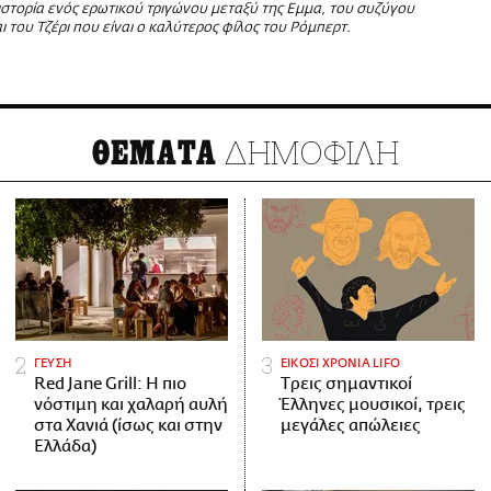
ιστορία ενός ερωτικού τριγώνου μεταξύ της Εμμα, του συζύγου
ι του Τζέρι που είναι ο καλύτερος φίλος του Ρόμπερτ.
ΔΗΜΟΦΙΛΗ
ΘΕΜΑΤΑ
ΓΕΥΣΗ
ΕΙΚΟΣΙ ΧΡΟΝΙΑ LIFO
Red Jane Grill: Η πιο
Tρεις σημαντικοί
νόστιμη και χαλαρή αυλή
Έλληνες μουσικοί, τρεις
στα Χανιά (ίσως και στην
μεγάλες απώλειες
Ελλάδα)