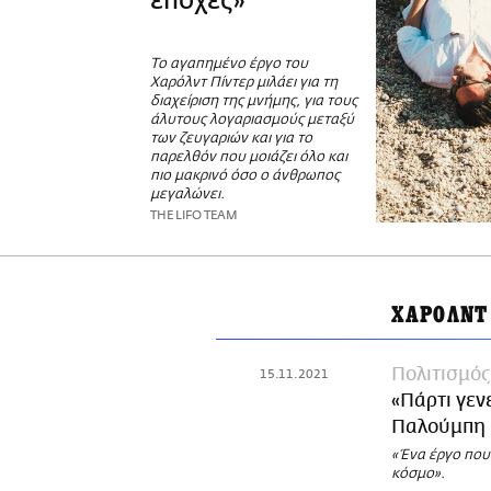
εποχές»
Το αγαπημένο έργο του
Χαρόλντ Πίντερ μιλάει για τη
διαχείριση της μνήμης, για τους
άλυτους λογαριασμούς μεταξύ
των ζευγαριών και για το
παρελθόν που μοιάζει όλο και
πιο μακρινό όσο ο άνθρωπος
μεγαλώνει.
THE LIFO TEAM
ΧΑΡΟΛΝΤ
Πολιτισμός
15.11.2021
«Πάρτι γεν
Παλούμπη
«Ένα έργο που
κόσμο».