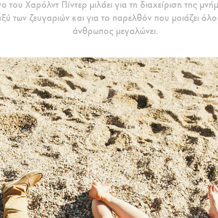
 του Χαρόλντ Πίντερ μιλάει για τη διαχείριση της μνή
ύ των ζευγαριών και για το παρελθόν που μοιάζει όλο
άνθρωπος μεγαλώνει.