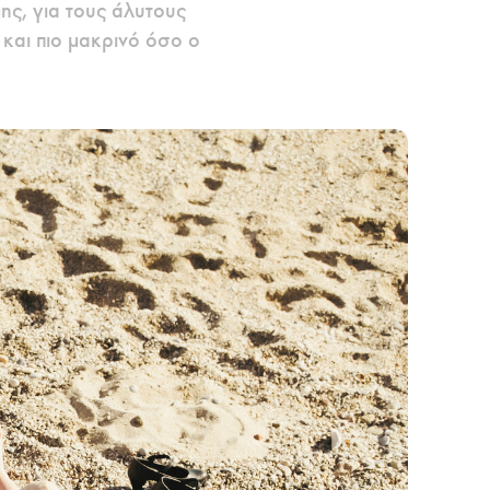
μης, για τους άλυτους
 και πιο μακρινό όσο ο