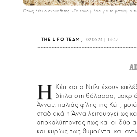
Όπως λέει ο σκηνοθέτης: «Το έργο μιλάει για το μεταίχμιο 
THE LIFO TEAM
02.05.24 | 14:47
A
Η
Κέιτ και ο Ντίλι έχουν επιλ
δίπλα στη θάλασσα, μακριά
Άννας, παλιάς φίλης της Κέιτ, μοι
σταδιακά η Άννα λειτουργεί ως κα
αποκαλύπτοντας πως και οι δύο 
και κυρίως πως θυμούνται και αντι