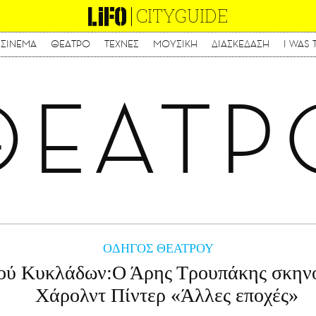
CITYGUIDE
ΣΙΝΕΜΑ
ΘΕΑΤΡΟ
ΤΕΧΝΕΣ
ΜΟΥΣΙΚΗ
ΔΙΑΣΚΕΔΑΣΗ
I WAS 
Παράκαμψη
προς
το
ΘΕΑΤΡ
κυρίως
περιεχόμενο
ΟΔΗΓΟΣ ΘΕΑΤΡΟΥ
ού Κυκλάδων:Ο Άρης Τρουπάκης σκηνοθ
Χάρολντ Πίντερ «Άλλες εποχές»