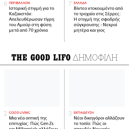
ΠΕΡΙΒΑΛΛΟΝ
ΕΛΛΑΔΑ
Ιστορική στιγμή για το
Βίντεο ντοκουμέντο από
Καζακστάν:
το τροχαίο στις Σέρρες:
Απελευθέρωσαν τίγρη
Η στιγμή της σφοδρής
του Αμούρ στη φύση
σύγκρουσης - Νεκροί
μετά από 70 χρόνια
μητέρα και γιος
ΔΗΜΟΦΙΛΗ
THE GOOD LIFO
GOOD LIVING
ΕΚΠΑΙΔΕΥΣΗ
Μια νέα οπτική της
Νέοι δικηγόροι αλλάζουν
επιτυχίας: Πώς Gen Zs
το τοπίο: Πώς οι