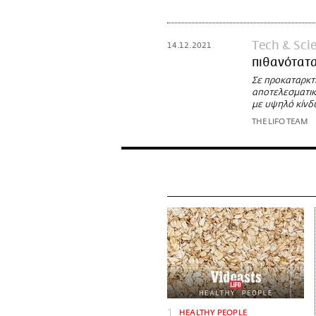
Τech & Sci
14.12.2021
πιθανότατα
Σε προκαταρκτι
αποτελεσματικ
με υψηλό κίνδ
THE LIFO TEAM
HEALTHY PEOPLE