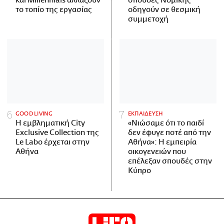
και Millennials αλλάζουν
σπουδές Νομικής
το τοπίο της εργασίας
οδηγούν σε θεσμική
συμμετοχή
GOOD LIVING
ΕΚΠΑΙΔΕΥΣΗ
Η εμβληματική City
«Νιώσαμε ότι το παιδί
Exclusive Collection της
δεν έφυγε ποτέ από την
Le Labo έρχεται στην
Αθήνα»: Η εμπειρία
Αθήνα
οικογενειών που
επέλεξαν σπουδές στην
Κύπρο