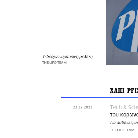
Τι δείχνει ισραηλινή μελέτη
THE LIFO TEAM
ΧΑΠΙ PFI
Τech & Sci
22.12.2021
του κορων
Για ασθενείς σ
THE LIFO TEAM