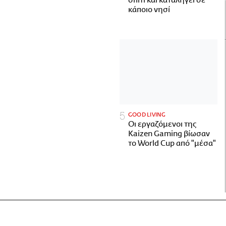
σπίτι και καταλήγει σε
κάποιο νησί
GOOD LIVING
Οι εργαζόμενοι της
Kaizen Gaming βίωσαν
το World Cup από "μέσα"