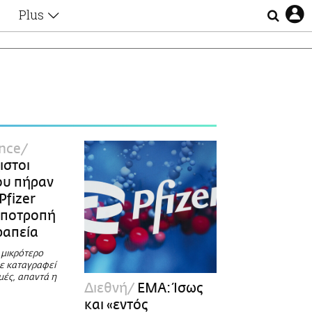
Plus
Θέματα
Συνεντεύξεις
Videos
τα
Αφιερώματα
Ζώδια
Εξομολογήσεις
Blogs
η
ence
Οι Αθηναίοι
ιστοι
Απώλειες
ου πήραν
Lgbtqi+
Pfizer
Επιλογές
υποτροπή
ραπεία
 μικρότερο
χε καταγραφεί
ιμές, απαντά η
Διεθνή
EMA: Ίσως
και «εντός