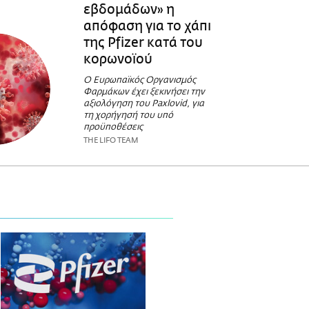
εβδομάδων» η
απόφαση για το χάπι
της Pfizer κατά του
κορωνοϊού
Ο Ευρωπαϊκός Οργανισμός
Φαρμάκων έχει ξεκινήσει την
αξιολόγηση του Paxlovid, για
τη χορήγησή του υπό
προϋποθέσεις
THE LIFO TEAM