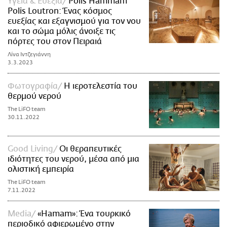
Υγεία & Ευεξία
Polis Hammam
Polis Loutron: Ένας κόσμος
ευεξίας και εξαγνισμού για τον νου
και το σώμα μόλις άνοιξε τις
πόρτες του στον Πειραιά
Λίνα Ιντζεγιάννη
3.3.2023
Φωτογραφία
Η ιεροτελεστία του
θερμού νερού
The LiFO team
30.11.2022
Good Living
Οι θεραπευτικές
ιδιότητες του νερού, μέσα από μια
ολιστική εμπειρία
The LiFO team
7.11.2022
Media
«Hamam»: Ένα τουρκικό
περιοδικό αφιερωμένο στην