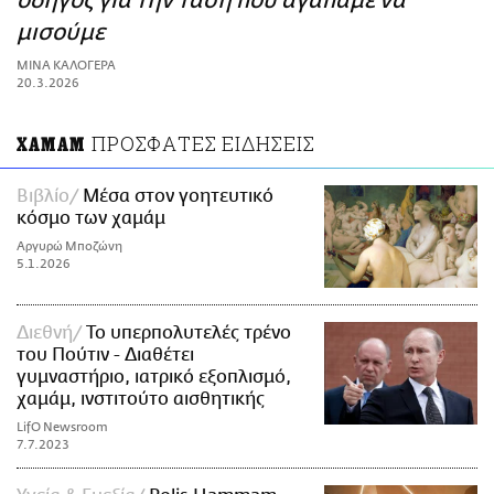
οδηγός για την τάση που αγαπάμε να
ΑΜΠΑ
μισούμε
PRINT
ΜΙΝΑ ΚΑΛΟΓΕΡΑ
20.3.2026
ΠΡΟΣΦΑΤΕΣ ΕΙΔΗΣΕΙΣ
ΧΑΜΑΜ
Βιβλίο
Μέσα στον γοητευτικό
κόσμο των χαμάμ
Αργυρώ Μποζώνη
5.1.2026
Διεθνή
Το υπερπολυτελές τρένο
του Πούτιν - Διαθέτει
γυμναστήριο, ιατρικό εξοπλισμό,
χαμάμ, ινστιτούτο αισθητικής
LifO Newsroom
7.7.2023