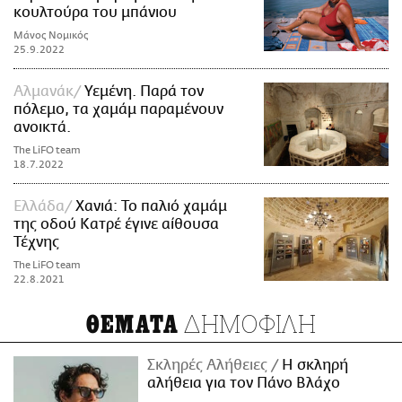
κουλτούρα του μπάνιου
Μάνος Νομικός
25.9.2022
Αλμανάκ
Υεμένη. Παρά τον
πόλεμο, τα χαμάμ παραμένουν
ανοικτά.
The LiFO team
18.7.2022
Ελλάδα
Χανιά: Το παλιό χαμάμ
της οδού Κατρέ έγινε αίθουσα
Τέχνης
The LiFO team
22.8.2021
ΔΗΜΟΦΙΛΗ
ΘΕΜΑΤΑ
Σκληρές Αλήθειες
H σκληρή
αλήθεια για τον Πάνο Βλάχο