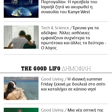
Πορτογαλία»: Η πρεσβεία του
Ισραήλ ζητά να ακυρωθεί η
συναυλία του Kanye West
Τech & Science
Έρευνα για τα
αδέλφια: Άλλες ασθένειες
εμφανίζουν συχνότερα τα
πρωτότοκα και άλλες τα δεύτερα -
Ο λόγος
ΔΗΜΟΦΙΛΗ
THE GOOD LIFO
Good Living
Η ιδανική summer
Friday ξεκινά με δουλειά στο σπίτι
και καταλήγει σε κάποιο νησί
Good Living
Μια νέα οπτική της