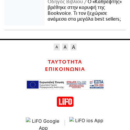
Οδηγός Βιβλίου
Ο «Καθρέφτης»
βρέθηκε στην κορυφή της
Bookvoice. Τι τον ξεχώρισε
ανάμεσα στα μεγάλα best sellers;
ΤΑΥΤΟΤΗΤΑ
ΕΠΙΚΟΙΝΩΝΙΑ