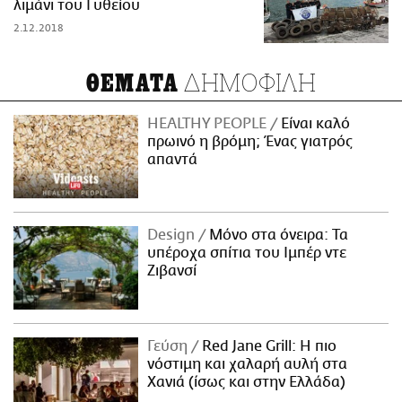
λιμάνι του Γυθείου
2.12.2018
ΔΗΜΟΦΙΛΗ
ΘΕΜΑΤΑ
HEALTHY PEOPLE
Είναι καλό
πρωινό η βρόμη; Ένας γιατρός
απαντά
Design
Μόνο στα όνειρα: Τα
υπέροχα σπίτια του Ιμπέρ ντε
Ζιβανσί
Γεύση
Red Jane Grill: Η πιο
νόστιμη και χαλαρή αυλή στα
Χανιά (ίσως και στην Ελλάδα)