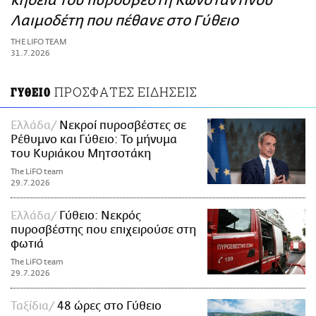
κηδεία του πυροσβέστη Κωνσταντίνου
ΑΜΠΑ
Λαιμοδέτη που πέθανε στο Γύθειο
PRINT
THE LIFO TEAM
31.7.2026
ΠΡΟΣΦΑΤΕΣ ΕΙΔΗΣΕΙΣ
ΓΥΘΕΙΟ
Ελλάδα
Νεκροί πυροσβέστες σε
Ρέθυμνο και Γύθειο: Το μήνυμα
του Κυριάκου Μητσοτάκη
The LiFO team
29.7.2026
Ελλάδα
Γύθειο: Νεκρός
πυροσβέστης που επιχειρούσε στη
φωτιά
The LiFO team
29.7.2026
Ταξίδια
48 ώρες στο Γύθειο