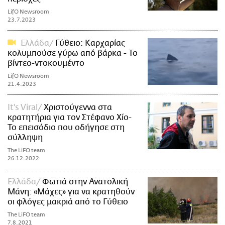
LifO Newsroom
23.7.2023
Ελλάδα
Γύθειο: Καρχαρίας
κολυμπούσε γύρω από βάρκα - Το
βίντεο-ντοκουμέντο
LifO Newsroom
21.4.2023
It's Viral
Χριστούγεννα στα
κρατητήρια για τον Στέφανο Χίο-
Το επεισόδιο που οδήγησε στη
σύλληψη
The LiFO team
26.12.2022
Ελλάδα
Φωτιά στην Ανατολική
Μάνη: «Μάχες» για να κρατηθούν
οι φλόγες μακριά από το Γύθειο
The LiFO team
7.8.2021