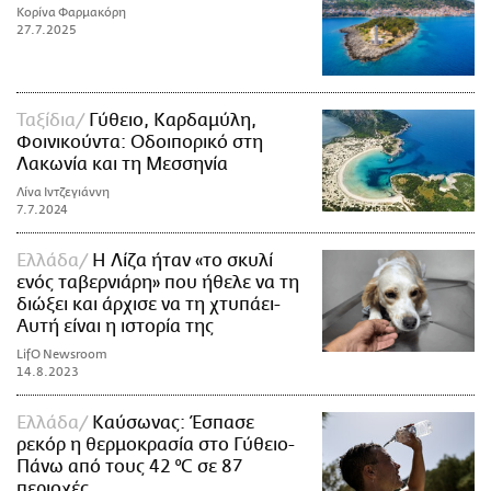
Κορίνα Φαρμακόρη
27.7.2025
Ταξίδια
Γύθειο, Καρδαμύλη,
Φοινικούντα: Οδοιπορικό στη
Λακωνία και τη Μεσσηνία
Λίνα Ιντζεγιάννη
7.7.2024
Ελλάδα
Η Λίζα ήταν «το σκυλί
ενός ταβερνιάρη» που ήθελε να τη
διώξει και άρχισε να τη χτυπάει-
Αυτή είναι η ιστορία της
LifO Newsroom
14.8.2023
Ελλάδα
Καύσωνας: Έσπασε
ρεκόρ η θερμοκρασία στο Γύθειο-
Πάνω από τους 42 °C σε 87
περιοχές