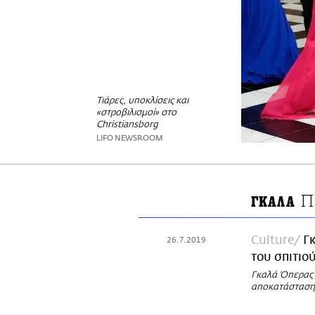
Τιάρες, υποκλίσεις και
«στροβιλισμοί» στο
Christiansborg
LIFO NEWSROOM
Π
ΓΚΑΛΑ
Culture
Γ
26.7.2019
του σπιτιο
Γκαλά Όπερας 
αποκατάσταση τ