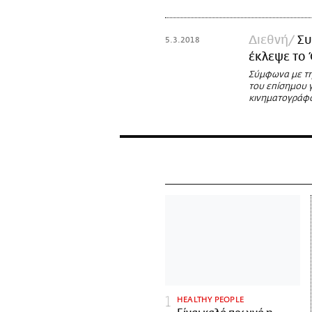
Διεθνή
Συ
5.3.2018
έκλεψε το
Σύμφωνα με την
του επίσημου 
κινηματογράφ
HEALTHY PEOPLE