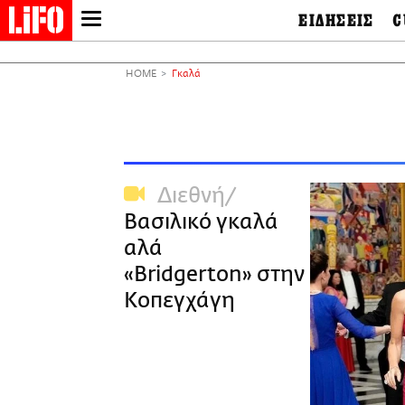
ΕΙΔΗΣΕΙΣ
C
LIFO SHOP
Ελλάδα
Ο
Διεθνή
Μ
NEWSLETTER
HOME
Γκαλά
Πολιτική
Θ
ΜΙΚΡΟΠΡΑΓΜΑΤΑ
Οικονομία
Ει
THE GOOD LIFO
Πολιτισμός
Βι
LIFOLAND
Αθλητισμός
Αρ
CITY GUIDE
& 
Περιβάλλον
Διεθνή
D
ΑΜΠΑ
TV & Media
Φ
Βασιλικό γκαλά
PRINT
Tech &
Science
αλά
European Lifo
«Bridgerton» στην
Κοπεγχάγη