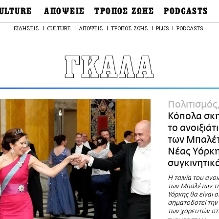
ULTURE
ΑΠΟΨΕΙΣ
ΤΡΟΠΟΣ ΖΩΗΣ
PODCASTS
θόνες
Ιδέες
Μόδα & Στυλ
Σκληρές Αλήθειες
ΕΙΔΗΣΕΙΣ
CULTURE
ΑΠΟΨΕΙΣ
ΤΡΟΠΟΣ ΖΩΗΣ
PLUS
PODCASTS
OnDemand
ουσική
Στήλες
Γεύση
Παράκαμψη
Σκληρές Αλήθειες
προς
έατρο
Οπτική Γωνία
Υγεία & Σώμα
το
ΓΚΑΛΑ
Αληθινά Εγκλήμα
κυρίως
καστικά
Guests
Ταξίδια
περιεχόμενο
Άλλο ένα podcast
βλίο
Επιστολές
Συνταγές
3.0
χαιολογία
Living
Ψυχή & Σώμα
Ιστορία
Urban
Άκου την επιστήμ
Πολιτισμός
esign
Αγορά
Ιστορία μιας πόλης
Κόπολα σκη
ωτογραφία
Pulp Fiction
το ανοιξιάτ
Radio Lifo
των Μπαλέ
The Review
Νέας Υόρκη
LiFO Politics
συγκινητικό
Το κρασί με απλά
λόγια
Η ταινία του ανοι
των Μπαλέτων τ
Ζούμε, ρε!
Υόρκης θα είναι on
σηματοδοτεί την
των χορευτών στ