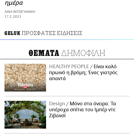
ΑΜΠΑ
ημέρα
PRINT
ΛΙΝΑ ΙΝΤΖΕΓΙΑΝΝΗ
17.2.2023
ΠΡΟΣΦΑΤΕΣ ΕΙΔΗΣΕΙΣ
GELUK
ΔΗΜΟΦΙΛΗ
ΘΕΜΑΤΑ
HEALTHY PEOPLE
Είναι καλό
πρωινό η βρόμη; Ένας γιατρός
απαντά
Design
Μόνο στα όνειρα: Τα
υπέροχα σπίτια του Ιμπέρ ντε
Ζιβανσί