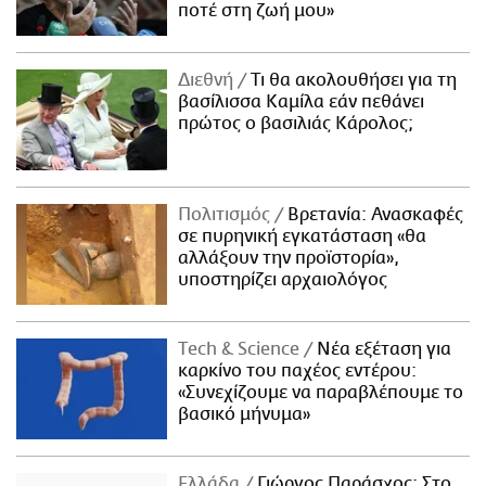
ποτέ στη ζωή μου»
Διεθνή
Τι θα ακολουθήσει για τη
βασίλισσα Καμίλα εάν πεθάνει
πρώτος ο βασιλιάς Κάρολος;
Πολιτισμός
Βρετανία: Ανασκαφές
σε πυρηνική εγκατάσταση «θα
αλλάξουν την προϊστορία»,
υποστηρίζει αρχαιολόγος
Τech & Science
Νέα εξέταση για
καρκίνο του παχέος εντέρου:
«Συνεχίζουμε να παραβλέπουμε το
βασικό μήνυμα»
Ελλάδα
Γιώργος Παράσχος: Στο