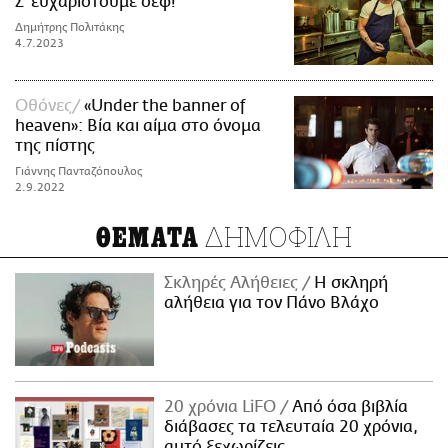
Σ’ ευχαριστούμε σεφ!
Δημήτρης Πολιτάκης
4.7.2023
Οθόνες
«Under the banner of
heaven»: Βία και αίμα στο όνομα
της πίστης
Γιάννης Πανταζόπουλος
2.9.2022
ΔΗΜΟΦΙΛΗ
ΘΕΜΑΤΑ
Σκληρές Αλήθειες
H σκληρή
αλήθεια για τον Πάνο Βλάχο
20 χρόνια LiFO
Από όσα βιβλία
διάβασες τα τελευταία 20 χρόνια,
αυτό ξεχωρίζεις