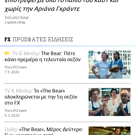
επιστρέφει με όλο το παλιό του καστ και
ΑΜΠΑ
χωρίς την Αριάνα Γκράντε
PRINT
THE LIFO TEAM
1 ΜΕΡΑ ΠΡΙΝ
ΠΡΟΣΦΑΤΕΣ ΕΙΔΗΣΕΙΣ
FX
TV & Media
The Bear: Πότε
κάνει πρεμιέρα η τελευταία σεζόν
The LiFO team
7.5.2026
TV & Media
Το «The Bear»
ολοκληρώνεται με την 5η σεζόν
στο FX
The LiFO team
5.3.2026
Daily
«The Bear», Μέρος Δεύτερο: