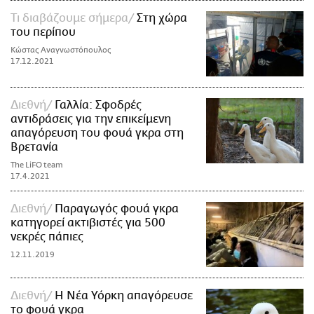
Τι διαβάζουμε σήμερα
Στη χώρα
του περίπου
Κώστας Αναγνωστόπουλος
17.12.2021
Διεθνή
Γαλλία: Σφοδρές
αντιδράσεις για την επικείμενη
απαγόρευση του φουά γκρα στη
Βρετανία
The LiFO team
17.4.2021
Διεθνή
Παραγωγός φουά γκρα
κατηγορεί ακτιβιστές για 500
νεκρές πάπιες
12.11.2019
Διεθνή
Η Νέα Υόρκη απαγόρευσε
το φουά γκρα