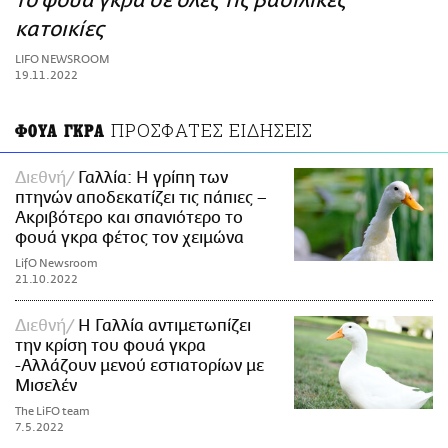
το φουά γκρα σε όλες τις βασιλικές
ΑΜΠΑ
κατοικίες
PRINT
LIFO NEWSROOM
19.11.2022
ΠΡΟΣΦΑΤΕΣ ΕΙΔΗΣΕΙΣ
ΦΟΥΑ ΓΚΡΑ
Διεθνή
Γαλλία: Η γρίπη των
πτηνών αποδεκατίζει τις πάπιες –
Ακριβότερο και σπανιότερο το
φουά γκρα φέτος τον χειμώνα
LifO Newsroom
21.10.2022
Διεθνή
Η Γαλλία αντιμετωπίζει
την κρίση του φουά γκρα
-Αλλάζουν μενού εστιατορίων με
Μισελέν
The LiFO team
7.5.2022