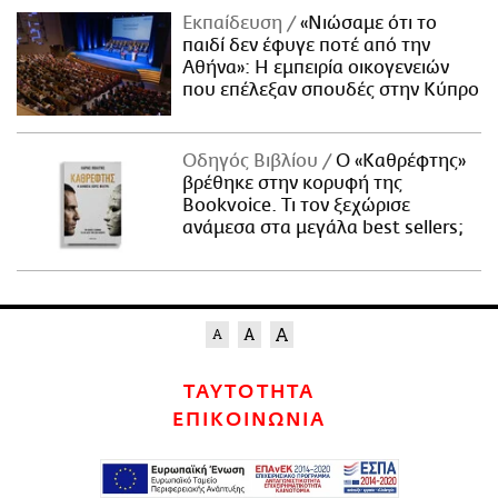
Εκπαίδευση
«Νιώσαμε ότι το
παιδί δεν έφυγε ποτέ από την
Αθήνα»: Η εμπειρία οικογενειών
που επέλεξαν σπουδές στην Κύπρο
Οδηγός Βιβλίου
Ο «Καθρέφτης»
βρέθηκε στην κορυφή της
Bookvoice. Τι τον ξεχώρισε
ανάμεσα στα μεγάλα best sellers;
ΤΑΥΤΟΤΗΤΑ
ΕΠΙΚΟΙΝΩΝΙΑ