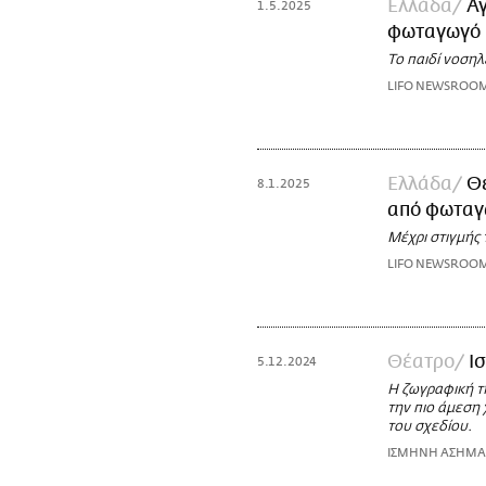
Ελλάδα
Αγ
1.5.2025
φωταγωγό 
Το παιδί νοσηλ
LIFO NEWSROO
Ελλάδα
Θ
8.1.2025
από φωταγ
Μέχρι στιγμής
LIFO NEWSROO
Θέατρο
Ι
5.12.2024
Η ζωγραφική τ
την πιο άμεση 
του σχεδίου.
ΙΣΜΗΝΗ ΑΣΗΜΑΚ