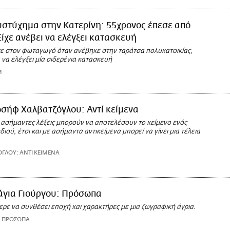
υστύχημα στην Κατερίνη: 55χρονος έπεσε από
Είχε ανέβει να ελέγξει κατασκευή
ε στον φωταγωγό όταν ανέβηκε στην ταράτσα πολυκατοικίας,
 να ελέγξει μία σιδερένια κατασκευή
M
ωσήφ Χαλβατζόγλου: Αντί κείμενα
 ασήμαντες λέξεις μπορούν να αποτελέσουν το κείμενο ενός
ιού, έτσι και με ασήμαντα αντικείμενα μπορεί να γίνει μια τέλεια
ΓΛΟΥ: ΑΝΤΙ ΚΕΙΜΕΝΑ
άγια Γιούργου: Πρόσωπα
ρε να συνθέσει εποχή και χαρακτήρες με μια ζωγραφική άγρια.
: ΠΡΟΣΩΠΑ