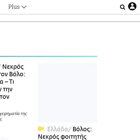
Plus
Θέματα
Συνεντεύξεις
Videos
τα
Αφιερώματα
Ζώδια
Εξομολογήσεις
Blogs
η
Νεκρός
Οι Αθηναίοι
τον Βόλο:
Απώλειες
α – Τι
Lgbtqi+
ν την
Επιλογές
τον
χειρηματία της
ς
Ελλάδα
Βόλος:
Νεκρός φοιτητής