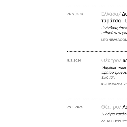
Ελλάδα
Δ
26.9.2024
ταράτσα - 
Ο άνδρας έπεσ
πιθανότατα για
LIFO NEWSROO
Θέατρο
Ι
8.3.2024
"Ακριβώς όπως
ωραίου τραγουδ
εικόνα".
ΙΩΣΗΦ ΧΑΛΒΑΤΖΟ
Θέατρο
Λ
29.1.2024
Η Λάγια κατάφε
ΛΑΓΙΑ ΓΙΟΥΡΓΟΥ