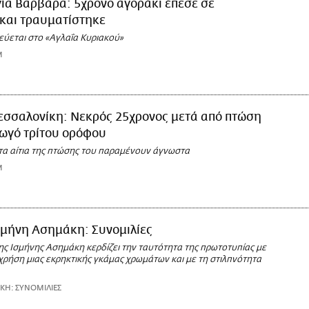
ία Βαρβάρα: 5χρονο αγοράκι έπεσε σε
και τραυματίστηκε
εύεται στο «Αγλαΐα Κυριακού»
M
εσσαλονίκη: Νεκρός 25χρονος μετά από πτώση
ωγό τρίτου ορόφου
 τα αίτια της πτώσης του παραμένουν άγνωστα
M
σμήνη Ασημάκη: Συνομιλίες
ης Ισμήνης Ασημάκη κερδίζει την ταυτότητα της πρωτοτυπίας με
χρήση μιας εκρηκτικής γκάμας χρωμάτων και με τη στιλπνότητα
Η: ΣΥΝΟΜΙΛΙΕΣ