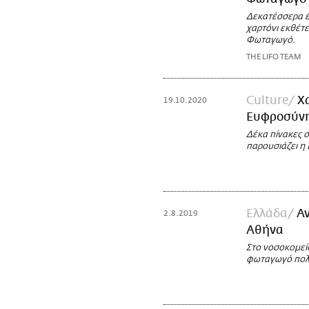
Δεκατέσσερα έ
χαρτόνι εκθέτ
Φωταγωγό.
THE LIFO TEAM
Culture
Χ
19.10.2020
Ευφροσύνη
Δέκα πίνακες 
παρουσιάζει η
Ελλάδα
Α
2.8.2019
Αθήνα
Στο νοσοκομεί
φωταγωγό πολυ