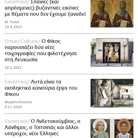
Εικαστικά
Σπάνιες (και
απρόσμενες) βυζαντινές εικόνες
με θέματα που δεν έχουμε ξαναδεί
M. Hulot
14.4.2023
Urban Culture
Ο Φίκος
παρουσιάζει δύο νέες
τοιχογραφίες που φιλοτέχνησε
στη Λευκωσία
18.1.2021
Εικαστικά
Αυτά είναι τα
εκπληκτικά καινούρια έργα του
Φίκου
Μερόπη Κοκκίνη
9.11.2020
Εικαστικά
O Ανδετοκούμβιος, o
Λάνθιμος, ο Τσιτσιπάς και άλλοι
υπέροχοι, νέοι Έλληνες