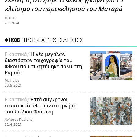
εκείνη τη στιγμή»: Ο Φίκος γράφει για το
ΑΜΠΑ
κλείσιμο του παρεκκλησιού του Μυταρά
PRINT
ΦΙΚΟΣ
7.6.2024
ΠΡΟΣΦΑΤΕΣ ΕΙΔΗΣΕΙΣ
ΦΙΚΟΣ
Εικαστικά
Η νέα μεγάλων
διαστάσεων τοιχογραφία του
Φίκου που συζητήθηκε πολύ στη
Ραμπάτ
M. Hulot
23.5.2024
Εικαστικά
Επτά σύγχρονοι
εικαστικοί εκθέτουν στη μνήμη
του Στέλιου Φαϊτάκη
Χρήστος Παρίδης
12.4.2024