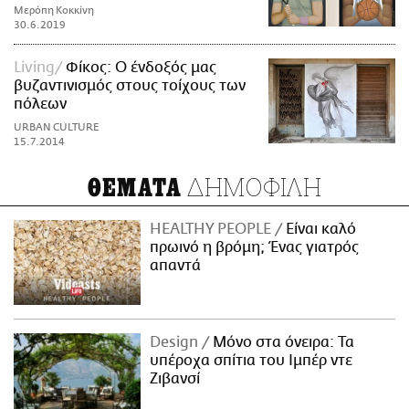
Μερόπη Κοκκίνη
30.6.2019
Living
Φίκος: Ο ένδοξός μας
βυζαντινισμός στους τοίχους των
πόλεων
URBAN CULTURE
15.7.2014
ΔΗΜΟΦΙΛΗ
ΘΕΜΑΤΑ
HEALTHY PEOPLE
Είναι καλό
πρωινό η βρόμη; Ένας γιατρός
απαντά
Design
Μόνο στα όνειρα: Τα
υπέροχα σπίτια του Ιμπέρ ντε
Ζιβανσί